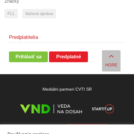
Značky
FLL
tlačová správa
Predplatitelia
Prihlásiť sa
Predplatné
HORE
Mediálni partneri CVTI SR