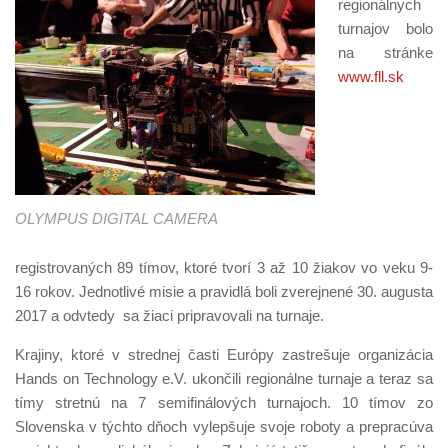
regionálnych
turnajov bolo
na stránke
www.fll.sk
OLYMPUS DIGITAL CAMERA
registrovaných 89 tímov, ktoré tvorí 3 až 10 žiakov vo veku 9-
16 rokov. Jednotlivé misie a pravidlá boli zverejnené 30. augusta
2017 a odvtedy sa žiaci pripravovali na turnaje.
Krajiny, ktoré v strednej časti Európy zastrešuje organizácia
Hands on Technology e.V. ukončili regionálne turnaje a teraz sa
tímy stretnú na 7 semifinálových turnajoch. 10 tímov zo
Slovenska v týchto dňoch vylepšuje svoje roboty a prepracúva