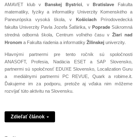
Banskej Bystrici
Bratislave
AMAVET klub v
, v
Fakulta
matematiky, fyziky a informatiky Univerzity Komenského a
Košiciach
Paneurópska vysoká škola, v
Prírodovedecká
Poprade
fakulta Univerzity Pavla Jozefa Šafárika, v
Súkromná
Žiari nad
stredná odborná škola, Centrum voľného času v
Hronom
Žilinskej
a Fakulta riadenia a informatiky
univerzity.
Hlavnými partnermi pre tento ročník sú spoločnosti
ANASOFT, Profesia, Nadácia ESET a SAP Slovensko,
partnermi sú spoločnosť EDUXE Slovensko, Localization Guru
a mediálnymi partnermi PC REVUE, Quark a robime.it.
Ďakujeme im za podporu, pretože aj vďaka nim môžeme
rozvíjať túto aktivitu na Slovensku.
Zdieľať článok