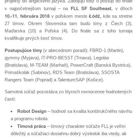
projekty do anglického jazyka. Zabojujú totiž o postup do finále
FLL SF Southeast
v najpočetnejšom turnaji – na
, v dňoch
10.-11. februára 2018
Łódź,
v poľskom meste
kde sa stretne
27 tímov. Okrem Slovenska tam budú tímy z Čiech (3),
Maďarska (10) a Poľska (4). Do finále sa z toho turnaja
kvalifikuje prvých šesť tímov.
Postupujúce tímy
(v abecednom poradí): FBRD-1 (Martin),
gymmy (Myjava), IT-PRO-BESST (Trnava), Legolas
(Bratislava), M-TEAM (Marhaň), PowerCraft (Banská Bystrica),
Primaškolák (Sabinov), RDS Team (Bratislava), SSOSTA
Rangers Team (Poprad) a TalentumSAP (Košice).
Samotná súťaž pozostáva zo štyroch rovnocenne hodnotených
častí:
Robot Design
– hodnotí sa kvalita konštrukčného návrhu
a programu robota
Tímová práca
– tímový charakter súťaže FLL je veľmi
dôležitý a súťažiaci dosiahnu dobrý výsledok iba vtedy, ak