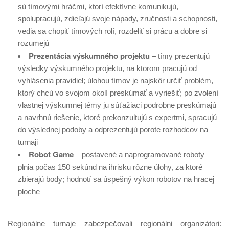
sú tímovými hráčmi, ktorí efektívne komunikujú,
spolupracujú, zdieľajú svoje nápady, zručnosti a schopnosti,
vedia sa chopiť tímových rolí, rozdeliť si prácu a dobre si
rozumejú
Prezentácia výskumného projektu
– tímy prezentujú
výsledky výskumného projektu, na ktorom pracujú od
vyhlásenia pravidiel; úlohou tímov je najskôr určiť problém,
ktorý chcú vo svojom okolí preskúmať a vyriešiť; po zvolení
vlastnej výskumnej témy ju súťažiaci podrobne preskúmajú
a navrhnú riešenie, ktoré prekonzultujú s expertmi, spracujú
do výslednej podoby a odprezentujú porote rozhodcov na
turnaji
Robot Game
– postavené a naprogramované roboty
plnia počas 150 sekúnd na ihrisku rôzne úlohy, za ktoré
zbierajú body; hodnotí sa úspešný výkon robotov na hracej
ploche
Regionálne turnaje zabezpečovali regionálni organizátori: