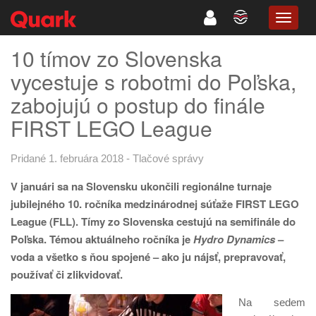
TOGG
NAVIG
10 tímov zo Slovenska
vycestuje s robotmi do Poľska,
zabojujú o postup do finále
FIRST LEGO League
Pridané 1. februára 2018
-
Tlačové správy
V januári sa na Slovensku ukončili regionálne turnaje
jubilejného 10. ročníka medzinárodnej súťaže FIRST LEGO
League (FLL). Tímy zo Slovenska cestujú na semifinále do
Poľska. Témou aktuálneho ročníka je
Hydro Dynamics
–
voda a všetko s ňou spojené – ako ju nájsť, prepravovať,
používať či zlikvidovať.
Na sedem