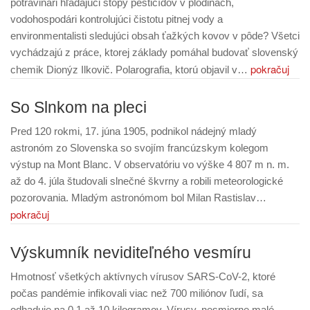
potravinári hľadajúci stopy pesticídov v plodinách,
vodohospodári kontrolujúci čistotu pitnej vody a
environmentalisti sledujúci obsah ťažkých kovov v pôde? Všetci
vychádzajú z práce, ktorej základy pomáhal budovať slovenský
pokračuj
chemik Dionýz Ilkovič. Polarografia, ktorú objavil v…
So Slnkom na pleci
Pred 120 rokmi, 17. júna 1905, podnikol nádejný mladý
astronóm zo Slovenska so svojím francúzskym kolegom
výstup na Mont Blanc. V observatóriu vo výške 4 807 m n. m.
až do 4. júla študovali slnečné škvrny a robili meteorologické
pozorovania. Mladým astronómom bol Milan Rastislav…
pokračuj
Výskumník neviditeľného vesmíru
Hmotnosť všetkých aktívnych vírusov SARS-CoV-2, ktoré
počas pandémie infikovali viac než 700 miliónov ľudí, sa
odhaduje na 0,1 až 10 kilogramov. Vírusy, nesmierne malé