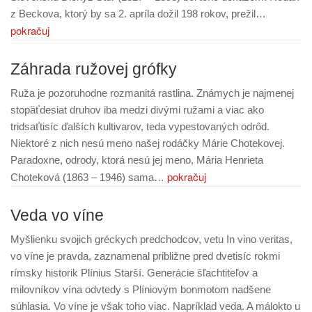
z Beckova, ktorý by sa 2. apríla dožil 198 rokov, prežil…
pokračuj
Záhrada ružovej grófky
Ruža je pozoruhodne rozmanitá rastlina. Známych je najmenej
stopäťdesiat druhov iba medzi divými ružami a viac ako
tridsaťtisíc ďalších kultivarov, teda vypestovaných odrôd.
Niektoré z nich nesú meno našej rodáčky Márie Chotekovej.
Paradoxne, odrody, ktorá nesú jej meno, Mária Henrieta
pokračuj
Choteková (1863 – 1946) sama…
Veda vo víne
Myšlienku svojich gréckych predchodcov, vetu In vino veritas,
vo víne je pravda, zaznamenal približne pred dvetisíc rokmi
rímsky historik Plínius Starší. Generácie šľachtiteľov a
milovníkov vína odvtedy s Plíniovým bonmotom nadšene
súhlasia. Vo víne je však toho viac. Napríklad veda. A málokto u