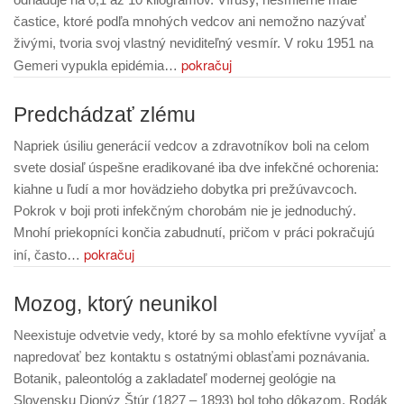
častice, ktoré podľa mnohých vedcov ani nemožno nazývať
živými, tvoria svoj vlastný neviditeľný vesmír. V roku 1951 na
pokračuj
Gemeri vypukla epidémia…
Predchádzať zlému
Napriek úsiliu generácií vedcov a zdravotníkov boli na celom
svete dosiaľ úspešne eradikované iba dve infekčné ochorenia:
kiahne u ľudí a mor hovädzieho dobytka pri prežúvavcoch.
Pokrok v boji proti infekčným chorobám nie je jednoduchý.
Mnohí priekopníci končia zabudnutí, pričom v práci pokračujú
pokračuj
iní, často…
Mozog, ktorý neunikol
Neexistuje odvetvie vedy, ktoré by sa mohlo efektívne vyvíjať a
napredovať bez kontaktu s ostatnými oblasťami poznávania.
Botanik, paleontológ a zakladateľ modernej geológie na
Slovensku Dionýz Štúr (1827 – 1893) bol toho dôkazom. Rodák