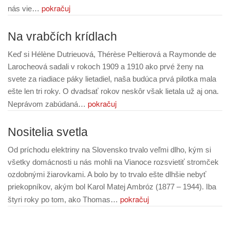
pokračuj
nás vie…
Na vrabčích krídlach
Keď si Hélène Dutrieuová, Thérèse Peltierová a Raymonde de
Larocheová sadali v rokoch 1909 a 1910 ako prvé ženy na
svete za riadiace páky lietadiel, naša budúca prvá pilotka mala
ešte len tri roky. O dvadsať rokov neskôr však lietala už aj ona.
pokračuj
Neprávom zabúdaná…
Nositelia svetla
Od príchodu elektriny na Slovensko trvalo veľmi dlho, kým si
všetky domácnosti u nás mohli na Vianoce rozsvietiť stromček
ozdobnými žiarovkami. A bolo by to trvalo ešte dlhšie nebyť
priekopníkov, akým bol Karol Matej Ambróz (1877 – 1944). Iba
pokračuj
štyri roky po tom, ako Thomas…