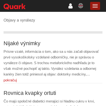
TOGG
NAVIG
Objavy a vynálezy
Nijaké výnimky
Prísne vzaté, informácia o tom, ako sa u nás začali objavovať
prvé vysokoškolsky vzdelané odborníčky, nie je správou o
vynáleze či objave. S trochou metaforického nadhľadu je to
však možné pochopiť aj takto. Vynález vzdelania a odbornej
kariéry žien totiž priniesol aj objav: doktorky medicíny,…
pokračuj
Rovnica kvapky ortuti
Čo majú spoločné diabetici merajúci si hladinu cukru v krvi,