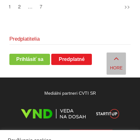
1
2
…
7
>>
Predplatitelia
Prihlásiť sa
Predplatné
HORE
Mediálni partneri CVTI SR