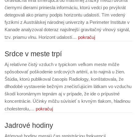
Gravitačná vlna smerujúca od masívnej zrážky medzi dvoma
čiernymi dierami priniesla informáciu, ktorú vedci po prvýkrát
detegovali ako priamy podpis horizontu udalostí. Tím vedený
fyzikmi z Austrálskej národnej univerzity a Perimeter Institute v
Kanade analyzoval doteraz najsilnejší gravitačný vlnový signál,
pokračuj
tzv. priamu vlnu. Horizont udalostí…
Srdce v meste trpí
Aj relatívne čistý vzduch v typickom veľkom meste môže
spôsobovať poškodenie srdcových artérií, a to najmä u žien.
Štúdia, ktorú publikoval časopis Radiology, konštatovala, že
dlhodobé vystavenie bežným znečisťujúcim látkam vo vzduchu
škodí koronárnym tepnám aj v prípade, že ide o prípustné
koncentrácie. Účinky môžu súvisieť s krvným tlakom, hladinou
pokračuj
cholesterolu,…
Jadrové hodiny
Atómové hodiny merajú čas registráciou frekvencií