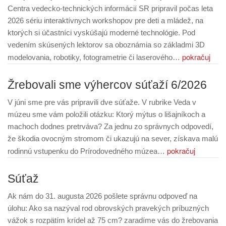
Centra vedecko-technických informácií SR pripravil počas leta
2026 sériu interaktívnych workshopov pre deti a mládež, na
ktorých si účastníci vyskúšajú moderné technológie. Pod
vedením skúsených lektorov sa oboznámia so základmi 3D
pokračuj
modelovania, robotiky, fotogrametrie či laserového…
Žrebovali sme výhercov súťaží 6/2026
V júni sme pre vás pripravili dve súťaže. V rubrike Veda v
múzeu sme vám položili otázku: Ktorý mýtus o lišajníkoch a
machoch dodnes pretrváva? Za jednu zo správnych odpovedí,
že škodia ovocným stromom či ukazujú na sever, získava malú
pokračuj
rodinnú vstupenku do Prírodovedného múzea…
Súťaž
Ak nám do 31. augusta 2026 pošlete správnu odpoveď na
úlohu: Ako sa nazýval rod obrovských pravekých príbuzných
vážok s rozpätím krídel až 75 cm? zaradíme vás do žrebovania