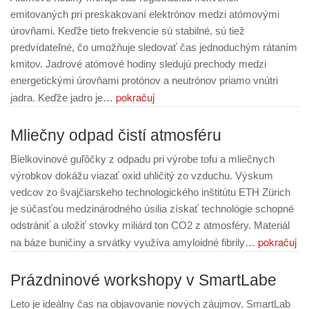
emitovaných pri preskakovaní elektrónov medzi atómovými
úrovňami. Keďže tieto frekvencie sú stabilné, sú tiež
predvídateľné, čo umožňuje sledovať čas jednoduchým rátaním
kmitov. Jadrové atómové hodiny sledujú prechody medzi
energetickými úrovňami protónov a neutrónov priamo vnútri
pokračuj
jadra. Keďže jadro je…
Mliečny odpad čistí atmosféru
Bielkovinové guľôčky z odpadu pri výrobe tofu a mliečnych
výrobkov dokážu viazať oxid uhličitý zo vzduchu. Výskum
vedcov zo švajčiarskeho technologického inštitútu ETH Zürich
je súčasťou medzinárodného úsilia získať technológie schopné
odstrániť a uložiť stovky miliárd ton CO2 z atmosféry. Materiál
pokračuj
na báze buničiny a srvátky využíva amyloidné fibrily…
Prázdninové workshopy v SmartLabe
Leto je ideálny čas na objavovanie nových záujmov. SmartLab