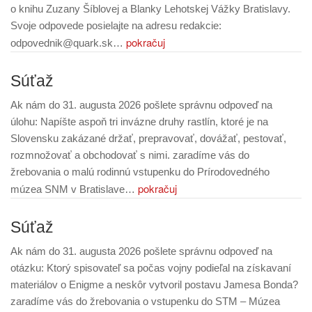
o knihu Zuzany Šíblovej a Blanky Lehotskej Vážky Bratislavy.
Svoje odpovede posielajte na adresu redakcie:
pokračuj
odpovednik@quark.sk…
Súťaž
Ak nám do 31. augusta 2026 pošlete správnu odpoveď na
úlohu: Napíšte aspoň tri invázne druhy rastlín, ktoré je na
Slovensku zakázané držať, prepravovať, dovážať, pestovať,
rozmnožovať a obchodovať s nimi. zaradíme vás do
žrebovania o malú rodinnú vstupenku do Prírodovedného
pokračuj
múzea SNM v Bratislave…
Súťaž
Ak nám do 31. augusta 2026 pošlete správnu odpoveď na
otázku: Ktorý spisovateľ sa počas vojny podieľal na získavaní
materiálov o Enigme a neskôr vytvoril postavu Jamesa Bonda?
zaradíme vás do žrebovania o vstupenku do STM – Múzea