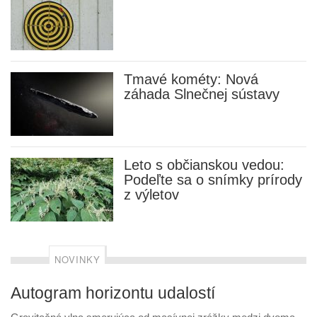
Tmavé kométy: Nová
záhada Slnečnej sústavy
Leto s občianskou vedou:
Podeľte sa o snímky prírody
z výletov
NOVINKY
Autogram horizontu udalostí