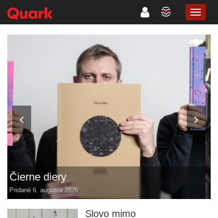
TOGG
NAVIG
Trikrát o Enigme: Čierna skrinka
Pridané 5. augusta 2026
Slovo mimo