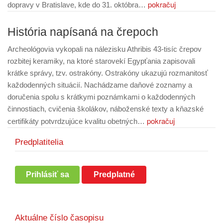
pokračuj
dopravy v Bratislave, kde do 31. októbra…
História napísaná na črepoch
Archeológovia vykopali na nálezisku Athribis 43-tisíc črepov
rozbitej keramiky, na ktoré starovekí Egypťania zapisovali
krátke správy, tzv. ostrakóny. Ostrakóny ukazujú rozmanitosť
každodenných situácií. Nachádzame daňové zoznamy a
doručenia spolu s krátkymi poznámkami o každodenných
činnostiach, cvičenia školákov, náboženské texty a kňazské
pokračuj
certifikáty potvrdzujúce kvalitu obetných…
Predplatitelia
Ďalšie novinky»
Prihlásiť sa
Predplatné
Aktuálne číslo časopisu