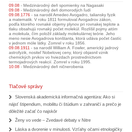
09.08
-
Medzinárodný deň spomienky na Nagasaki
09.08
-
Medzinárodný deň domorodých ľudí
09.08.1776
-
sa narodil Amedeo Avogadro, taliansky fyzik
a matematik. V roku 1811 formuloval Avogadrov zákon,
podľa ktorého rovnaké objemy plynov pri rovnakej teplote a
tlaku obsahujú rovnaký počet molekúl. Rozlíšil pojmy
atóm
a
molekula
, čím položil základy molekulárnej teórie. Jeho
meno nesie Avogadrova konštanta, ktorá udáva počet častíc
v jednom móle látky. Zomrel v roku 1856.
09.08.1911
-
sa narodil William A. Fowler, americký jadrový
astrofyzik, nositeľ Nobelovej ceny, ktorý objasnil vznik
chemických prvkov vo hviezdach prostredníctvom
termojadrových reakcií. Zomrel v roku 1995.
10.08
-
Medzinárodný deň ničnerobenia
Tlačové správy
Slovenská akademická informačná agentúra: Ako si
nájsť štipendium, mobilitu či štúdium v zahraničí a prečo je
dôležité začať čo najskôr
Ženy vo vede – Zvedavé debaty v Nitre
Láska a dvorenie v minulosti. Vzťahy očami etnologičky