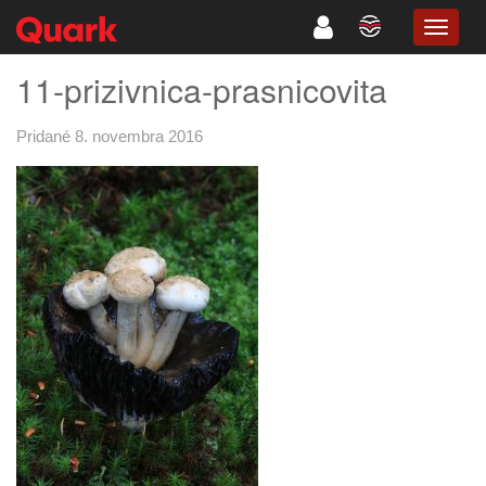
TOGG
NAVIG
11-prizivnica-prasnicovita
Pridané 8. novembra 2016