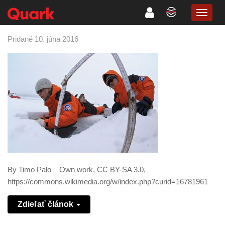
TOGG
NAVIG
Pridané 10. júna 2016
By Timo Palo – Own work, CC BY-SA 3.0,
https://commons.wikimedia.org/w/index.php?curid=16781961
Zdieľať článok