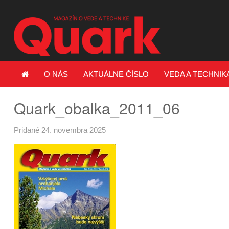
O NÁS
AKTUÁLNE ČÍSLO
VEDA A TECHNIK
Quark_obalka_2011_06
Pridané 24. novembra 2025