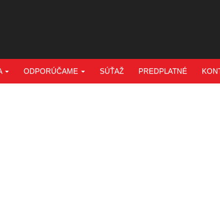
A
ODPORÚČAME
SÚŤAŽ
PREDPLATNÉ
KON