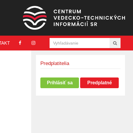
TAKT
Predplatitelia
Prihlásiť sa
Predplatné