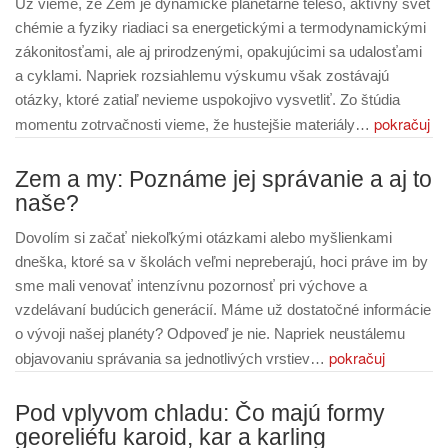
Už vieme, že Zem je dynamické planetárne teleso, aktívny svet
chémie a fyziky riadiaci sa energetickými a termodynamickými
zákonitosťami, ale aj prirodzenými, opakujúcimi sa udalosťami
a cyklami. Napriek rozsiahlemu výskumu však zostávajú
otázky, ktoré zatiaľ nevieme uspokojivo vysvetliť. Zo štúdia
pokračuj
momentu zotrvačnosti vieme, že hustejšie materiály…
Zem a my: Poznáme jej správanie a aj to
naše?
Dovolím si začať niekoľkými otázkami alebo myšlienkami
dneška, ktoré sa v školách veľmi nepreberajú, hoci práve im by
sme mali venovať intenzívnu pozornosť pri výchove a
vzdelávaní budúcich generácií. Máme už dostatočné informácie
o vývoji našej planéty? Odpoveď je nie. Napriek neustálemu
pokračuj
objavovaniu správania sa jednotlivých vrstiev…
Pod vplyvom chladu: Čo majú formy
georeliéfu karoid, kar a karling