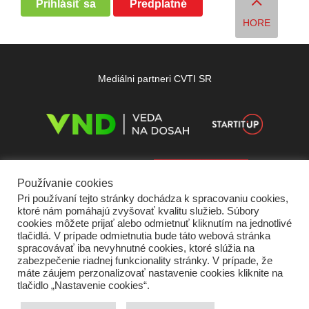
Prihlásiť sa
Predplatné
HORE
Mediálni partneri CVTI SR
Používanie cookies
Pri používaní tejto stránky dochádza k spracovaniu cookies,
ktoré nám pomáhajú zvyšovať kvalitu služieb. Súbory
cookies môžete prijať alebo odmietnuť kliknutím na jednotlivé
tlačidlá. V prípade odmietnutia bude táto webová stránka
spracovávať iba nevyhnutné cookies, ktoré slúžia na
zabezpečenie riadnej funkcionality stránky. V prípade, že
máte záujem perzonalizovať nastavenie cookies kliknite na
tlačidlo „Nastavenie cookies“.
Domov
O nás
Kontakt
Vydavateľ
Predplatné
Inzercia
Podmienky používania
Ochrana súkromia
Štatút súťaží
Cookies