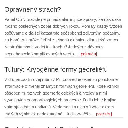
Oprávnený strach?
Panel OSN pravidelne prináša alarmujúce správy, že nás čaká
možno posledných zopár dobrých rokov. Pomaly každý týždeň
počúvame o ďalšej katastrofe spôsobenej zdiveným počasím,
za ktorú vraj môže ľuďmi zavinená globálna klimatická zmena.
Nestrašia nás tí vedci tak trochu? Jedným z dôvodov
pokračuj
nepochopenia komplikovaných vecí je…
Tufury: Kryogénne formy georeliéfu
V druhej časti novej rubriky Prírodovedné okienko ponúkame
informácie o menej známych formách georeliéfu, ktoré vznikli
pôsobením rôznych geomorfologických činiteľov a nimi
vyvolaných geomorfologických procesov. Ľudia ich v krajine
vnímajú a často obdivujú. Vedomosti o nich sú však okrem
pokračuj
malých výnimiek nedostatočné – ľudia zväčša…