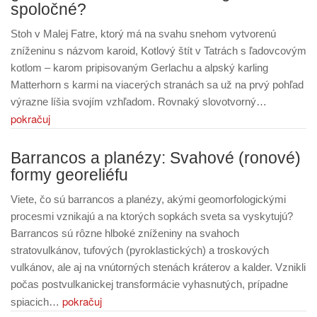
spoločné?
Stoh v Malej Fatre, ktorý má na svahu snehom vytvorenú
zníženinu s názvom karoid, Kotlový štít v Tatrách s ľadovcovým
kotlom – karom pripisovaným Gerlachu a alpský karling
Matterhorn s karmi na viacerých stranách sa už na prvý pohľad
výrazne líšia svojím vzhľadom. Rovnaký slovotvorný…
pokračuj
Barrancos a planézy: Svahové (ronové)
formy georeliéfu
Viete, čo sú barrancos a planézy, akými geomorfologickými
procesmi vznikajú a na ktorých sopkách sveta sa vyskytujú?
Barrancos sú rôzne hlboké zníženiny na svahoch
stratovulkánov, tufových (pyroklastických) a troskových
vulkánov, ale aj na vnútorných stenách kráterov a kalder. Vznikli
počas postvulkanickej transformácie vyhasnutých, prípadne
pokračuj
spiacich…