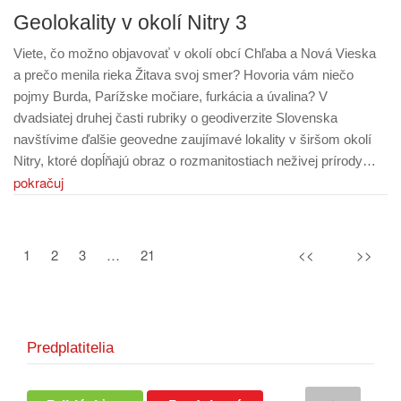
Geolokality v okolí Nitry 3
Viete, čo možno objavovať v okolí obcí Chľaba a Nová Vieska
a prečo menila rieka Žitava svoj smer? Hovoria vám niečo
pojmy Burda, Parížske močiare, furkácia a úvalina? V
dvadsiatej druhej časti rubriky o geodiverzite Slovenska
navštívime ďalšie geovedne zaujímavé lokality v širšom okolí
Nitry, ktoré dopĺňajú obraz o rozmanitostiach neživej prírody…
pokračuj
1
2
3
…
21
<<
>>
Predplatitelia