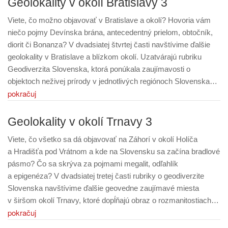
Geolokality v okolí Bratislavy 3
Viete, čo možno objavovať v Bratislave a okolí? Hovoria vám
niečo pojmy Devínska brána, antecedentný prielom, obtočník,
diorit či Bonanza? V dvadsiatej štvrtej časti navštívime ďalšie
geolokality v Bratislave a blízkom okolí. Uzatvárajú rubriku
Geodiverzita Slovenska, ktorá ponúkala zaujímavosti o
objektoch neživej prírody v jednotlivých regiónoch Slovenska…
pokračuj
Geolokality v okolí Trnavy 3
Viete, čo všetko sa dá objavovať na Záhorí v okolí Holíča
a Hradišťa pod Vrátnom a kde na Slovensku sa začína bradlové
pásmo? Čo sa skrýva za pojmami megalit, odľahlík
a epigenéza? V dvadsiatej tretej časti rubriky o geodiverzite
Slovenska navštívime ďalšie geovedne zaujímavé miesta
v širšom okolí Trnavy, ktoré dopĺňajú obraz o rozmanitostiach…
pokračuj