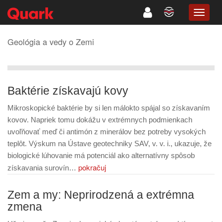
TOGG
NAVIG
Geológia a vedy o Zemi
Baktérie získavajú kovy
Mikroskopické baktérie by si len málokto spájal so získavaním
kovov. Napriek tomu dokážu v extrémnych podmienkach
uvoľňovať meď či antimón z minerálov bez potreby vysokých
teplôt. Výskum na Ústave geotechniky SAV, v. v. i., ukazuje, že
biologické lúhovanie má potenciál ako alternatívny spôsob
pokračuj
získavania surovín…
Zem a my: Neprirodzená a extrémna
zmena