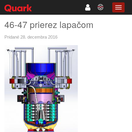
TOGG
NAVIG
46-47 prierez lapačom
Pridané 28. decembra 2016