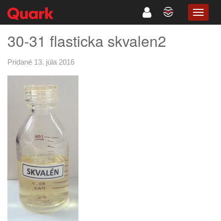
TOGG
NAVIG
30-31 flasticka skvalen2
Pridané 13. júla 2016