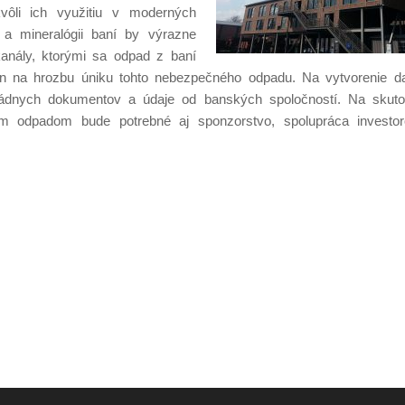
ôli ich využitiu v moderných
 a mineralógii baní by výrazne
kanály, ktorými sa odpad z baní
ien na hrozbu úniku tohto nebezpečného odpadu. Na vytvorenie da
 vládnych dokumentov a údaje od banských spoločností. Na skut
 odpadom bude potrebné aj sponzorstvo, spolupráca investoro