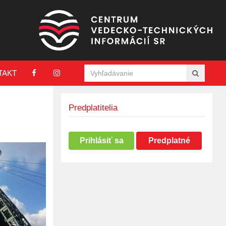
TAKT
Predplatitelia
Prihlásiť sa
Predplatné