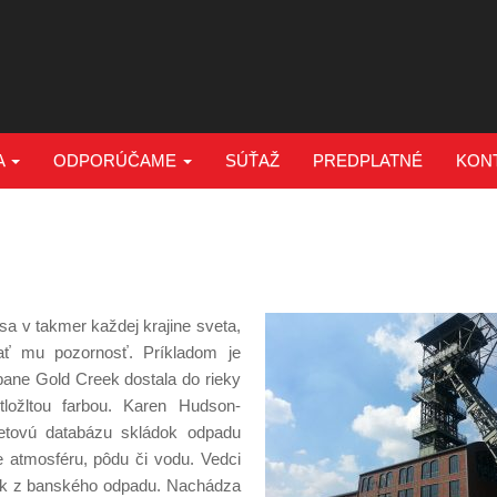
A
ODPORÚČAME
SÚŤAŽ
PREDPLATNÉ
KON
sa v takmer každej krajine sveta,
ať mu pozornosť. Príkladom je
bane Gold Creek dostala do rieky
ložltou farbou. Karen Hudson-
vetovú databázu skládok odpadu
e atmosféru, pôdu či vodu. Vedci
ok z banského odpadu. Nachádza