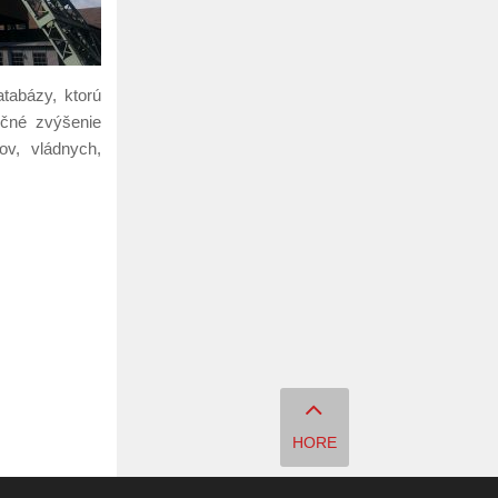
tabázy, ktorú
očné zvýšenie
v, vládnych,
HORE