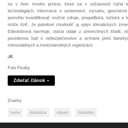
sa v ňom mnoho prvkov, ktoré sa v súčasnosti ťažia kv
technológiách. Informácie o umiestnení, rozsahu, geochémii
pomohlo kvantifikovať možné zdroje, prepadliská, ložiská a 
môže šíriť. Je potrebné zhodnotiť aj vplyv klimatických zm
Edwardsová navrhuje, stačia údaje z univerzitných štúdií,
povedomia ľudí o nebezpečenstve a ochrane pred banským
mimovládnych a medzinárodných organizácií.
JK
Foto Pixaby
Zdieľať článok
Značky
baňa
databáza
odpad
štatistika