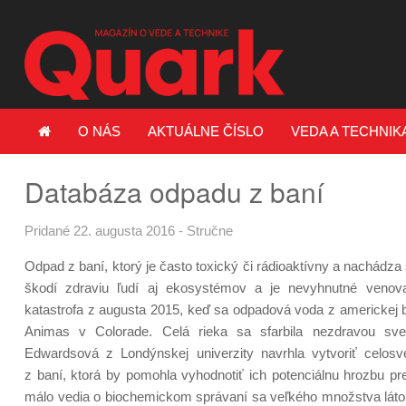
O NÁS
AKTUÁLNE ČÍSLO
VEDA A TECHNIK
Databáza odpadu z baní
Pridané 22. augusta 2016
-
Stručne
Odpad z baní, ktorý je často toxický či rádioaktívny a nachádza 
škodí zdraviu ľudí aj ekosystémov a je nevyhnutné venov
katastrofa z augusta 2015, keď sa odpadová voda z americkej 
Animas v Colorade. Celá rieka sa sfarbila nezdravou svet
Edwardsová z Londýnskej univerzity navrhla vytvoriť celos
z baní, ktorá by pomohla vyhodnotiť ich potenciálnu hrozbu pr
málo vedia o biochemickom správaní sa veľkého množstva lát