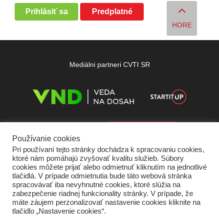
Prihlásiť sa
Predplatné
HORE
Mediálni partneri CVTI SR
Používanie cookies
Pri používaní tejto stránky dochádza k spracovaniu cookies,
ktoré nám pomáhajú zvyšovať kvalitu služieb. Súbory
cookies môžete prijať alebo odmietnuť kliknutím na jednotlivé
tlačidlá. V prípade odmietnutia bude táto webová stránka
spracovávať iba nevyhnutné cookies, ktoré slúžia na
zabezpečenie riadnej funkcionality stránky. V prípade, že
máte záujem perzonalizovať nastavenie cookies kliknite na
tlačidlo „Nastavenie cookies“.
Domov
O nás
Kontakt
Vydavateľ
Predplatné
Inzercia