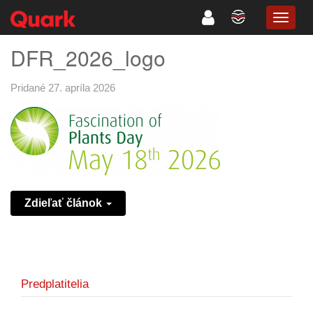
TOGG
NAVIG
DFR_2026_logo
Pridané 27. apríla 2026
Zdieľať článok
Predplatitelia