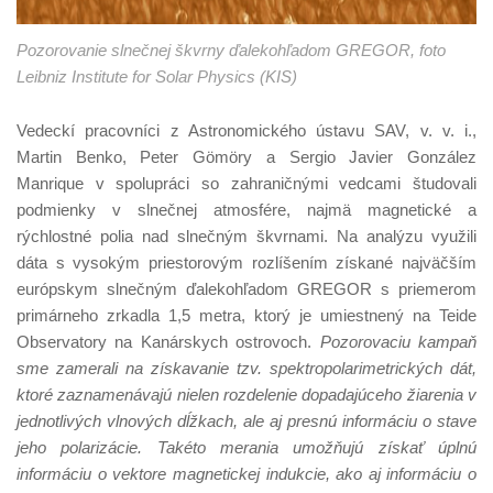
Pozorovanie slnečnej škvrny ďalekohľadom GREGOR, foto
Leibniz Institute for Solar Physics (KIS)
Vedeckí pracovníci z Astronomického ústavu SAV, v. v. i.,
Martin Benko, Peter Gömöry a Sergio Javier González
Manrique v spolupráci so zahraničnými vedcami študovali
podmienky v slnečnej atmosfére, najmä magnetické a
rýchlostné polia nad slnečným škvrnami. Na analýzu využili
dáta s vysokým priestorovým rozlíšením získané najväčším
európskym slnečným ďalekohľadom GREGOR s priemerom
primárneho zrkadla 1,5 metra, ktorý je umiestnený na Teide
Observatory na Kanárskych ostrovoch.
Pozorovaciu kampaň
sme zamerali na získavanie tzv. spektropolarimetrických dát,
ktoré zaznamenávajú nielen rozdelenie dopadajúceho žiarenia v
jednotlivých vlnových dĺžkach, ale aj presnú informáciu o stave
jeho polarizácie. Takéto merania umožňujú získať úplnú
informáciu o vektore magnetickej indukcie, ako aj informáciu o