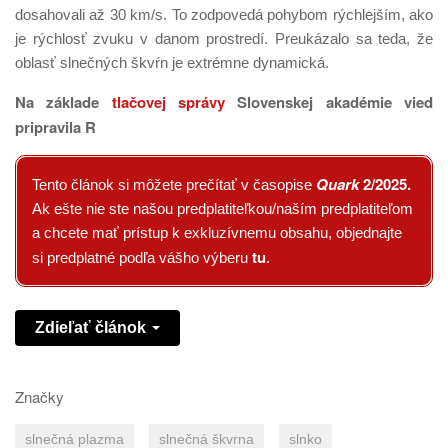
dosahovali až 30 km/s. To zodpovedá pohybom rýchlejším, ako
je rýchlosť zvuku v danom prostredí. Preukázalo sa teda, že
oblasť slnečných škvŕn je extrémne dynamická.
Na základe
tlačovej správy
Slovenskej akadémie vied
pripravila R
Quark
2/2025
.
Tento článok si môžete prečítať v časopise
Ak ešte nie ste našou predplatiteľkou/naším predplatiteľom
a chcete mať prístup k exkluzívnemu obsahu, objednajte
tu
si predplatné podľa vášho výberu
.
Zdieľať článok
Značky
slnečná plazma
slnečná škvrna
slnko