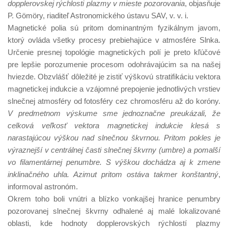
dopplerovskej rýchlosti plazmy v mieste pozorovania
, objasňuje
P. Gömöry, riaditeľ Astronomického ústavu SAV, v. v. i.
Magnetické polia sú pritom dominantným fyzikálnym javom,
ktorý ovláda všetky procesy prebiehajúce v atmosfére Slnka.
Určenie presnej topológie magnetických polí je preto kľúčové
pre lepšie porozumenie procesom odohrávajúcim sa na našej
hviezde. Obzvlášť dôležité je zistiť výškovú stratifikáciu vektora
magnetickej indukcie a vzájomné prepojenie jednotlivých vrstiev
slnečnej atmosféry od fotosféry cez chromosféru až do koróny.
V predmetnom výskume sme jednoznačne preukázali, že
celková veľkosť vektora magnetickej indukcie klesá s
narastajúcou výškou nad slnečnou škvrnou. Pritom pokles je
výraznejší v centrálnej časti slnečnej škvrny (umbre) a pomalší
vo filamentárnej penumbre. S výškou dochádza aj k zmene
inklinačného uhla. Azimut pritom ostáva takmer konštantný
,
informoval astronóm.
Okrem toho boli vnútri a blízko vonkajšej hranice penumbry
pozorovanej slnečnej škvrny odhalené aj malé lokalizované
oblasti, kde hodnoty dopplerovských rýchlostí plazmy