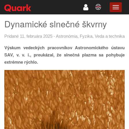
TOGG
NAVIG
Dynamické slnečné škvrny
Pridané 11. februára 2025
-
Astronómia
,
Fyzika
,
Veda a technika
Výskum vedeckých pracovníkov Astronomického ústavu
SAV, v. v. i., preukázal, že slnečná plazma sa pohybuje
extrémne rýchlo.