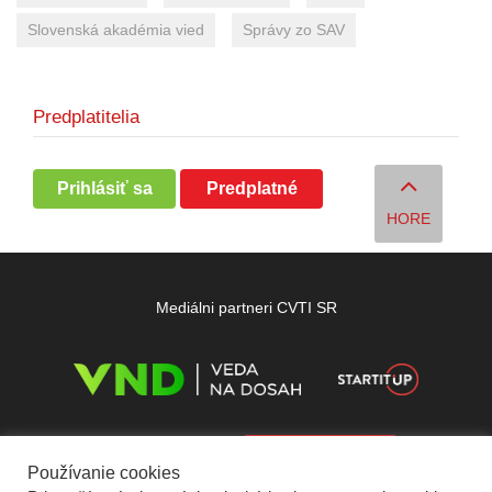
Slovenská akadémia vied
Správy zo SAV
Predplatitelia
Prihlásiť sa
Predplatné
HORE
Mediálni partneri CVTI SR
Používanie cookies