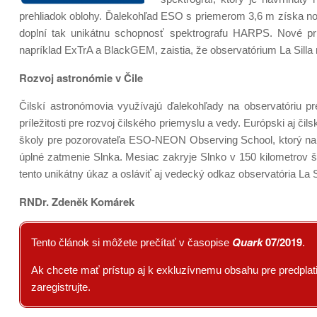
prehliadok oblohy. Ďalekohľad ESO s priemerom 3,6 m získa nov
doplní tak unikátnu schopnosť spektrografu HARPS. Nové pr
napríklad ExTrA a BlackGEM, zaistia, že observatórium La Sill
Rozvoj astronómie v Čile
Čilskí astronómovia využívajú ďalekohľady na observatóriu p
príležitosti pre rozvoj čilského priemyslu a vedy. Európski aj čil
školy pre pozorovateľa ESO-NEON Observing School, ktorý na ob
úplné zatmenie Slnka. Mesiac zakryje Slnko v 150 kilometrov 
tento unikátny úkaz a osláviť aj vedecký odkaz observatória La 
RNDr. Zdeněk Komárek
Quark
07/2019
Tento článok si môžete prečítať v časopise
.
Ak chcete mať prístup aj k exkluzívnemu obsahu pre predplatit
zaregistrujte.