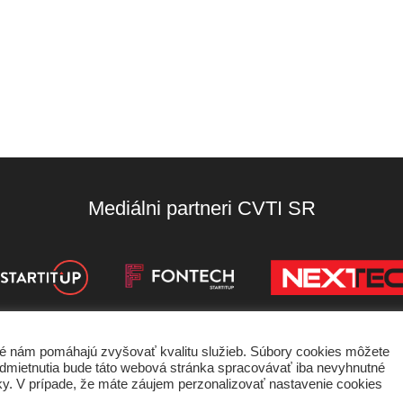
Mediálni partneri CVTI SR
oré nám pomáhajú zvyšovať kvalitu služieb. Súbory cookies môžete
de odmietnutia bude táto webová stránka spracovávať iba nevyhnutné
nky používania
Ochrana súkromia
Štatút súťaží
ánky. V prípade, že máte záujem perzonalizovať nastavenie cookies