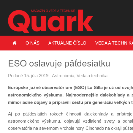
O NÁS
AKTUÁLNE ČÍSLO
VEDA A TECHNIK
ESO oslavuje päťdesiatku
Pridané 15. júla 2019
-
Astronómia
,
Veda a technika
Európske južné observatórium (ESO) La Silla je už od svojh
astronomického výskumu. Najmodernejšie ďalekohľady a p
mimoriadne objavy a pripravili cestu pre generáciu veľkých 
Aj po päťdesiatich rokoch činnosti ďalekohľady a prístroj
astronomického výskumu, objavujú vzdialené svety a odhaľ
observatória na severnom vrchole hory Cinchado na okraji púšte