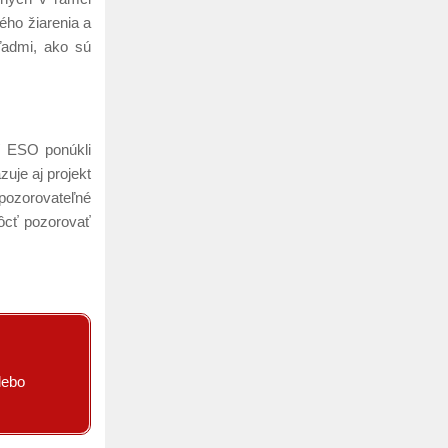
ého žiarenia a
ľadmi, ako sú
í ESO ponúkli
zuje aj projekt
 pozorovateľné
ôcť pozorovať
lebo