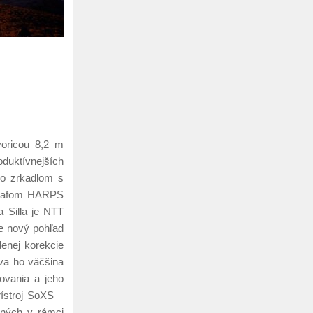
voricou 8,2 m
duktívnejších
so zrkadlom s
ografom HARPS
 Silla je NTT
ne nový pohľad
enej korekcie
íva ho väčšina
ovania a jeho
ístroj SoXS –
ených v rámci