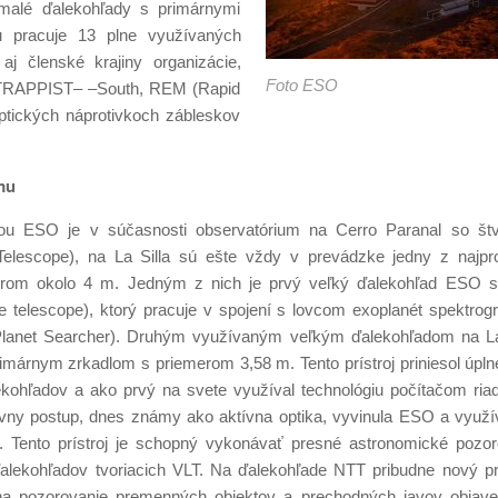
 malé ďalekohľady s primárnymi
 pracuje 13 plne využívaných
aj členské krajiny organizácie,
Foto ESO
ad TRAPPIST– –South, REM (Rapid
tických náprotivkoch zábleskov
mu
ďou ESO je v súčasnosti observatórium na Cerro Paranal so št
elescope), na La Silla sú ešte vždy v prevádzke jedny z najpro
erom okolo 4 m. Jedným z nich je prvý veľký ďalekohľad ESO 
 telescope), ktorý pracuje v spojení s lovcom exoplanét spektr
 Planet Searcher). Druhým využívaným veľkým ďalekohľadom na La
márnym zrkadlom s priemerom 3,58 m. Tento prístroj priniesol úpl
ohľadov a ako prvý na svete využíval technológiu počítačom riad
tívny postup, dnes známy ako aktívna optika, vyvinula ESO a využ
. Tento prístroj je schopný vykonávať presné astronomické pozor
ďalekohľadov tvoriacich VLT. Na ďalekohľade NTT pribudne nový pr
ý na pozorovanie premenných objektov a prechodných javov objav