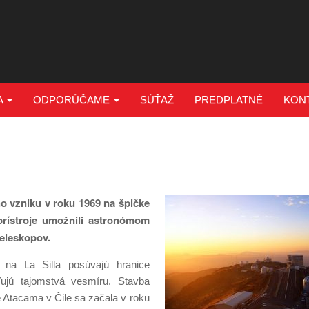
A
ODPORÚČAME
SÚŤAŽ
PREDPLATNÉ
KON
o vzniku v roku 1969 na špičke
rístroje umožnili astronómom
teleskopov.
e na La Silla posúvajú hranice
ujú tajomstvá vesmíru. Stavba
 Atacama v Čile sa začala v roku