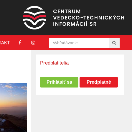
TAKT
Predplatitelia
Prihlásiť sa
Predplatné