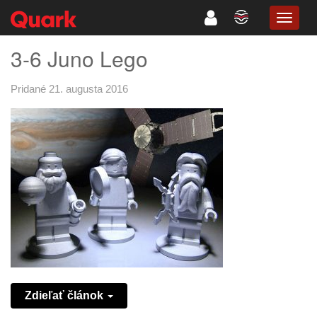
TOGG
NAVIG
3-6 Juno Lego
Pridané 21. augusta 2016
Zdieľať článok