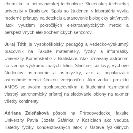
chemickej a potravinárskej technológie Slovenskej technickej
univerzity v Bratislave. Spolu so študentmi v laboratóriu vyvíja
moderné prístupy na detekciu a stanovenie biologicky aktívnych
látok využitím pokročilých elektroanalytických metód a
perspektívnych elektrochemických senzorov.
Juraj Tóth
je vysokoškolský pedagóg a vedecko-výskumný
pracovník na Fakulte matematiky, fyziky a informatiky
Univerzity Komenského v Bratislave. Ako uznávaný astronóm
sa venuje výskumu malých telies Slnečnej sústavy, výchove
študentov astronómie a astrofyziky, ako aj popularizácii
astronómie medzi širokou verejnosťou. Ako vedúci projektu
AMOS so svojimi spolupracovníkmi a študentmi rozmiestnil
vlastný astronomický prístroj na sledovanie oblohy na takmer
všetky kontinenty.
Adriana Zeleňáková
pôsobí na Prírodovedeckej fakulte
Univerzity Pavla Jozefa Šafárika v Košiciach ako vedúca
Katedry fyziky kondenzovaných látok v Ústave fyzikálnych