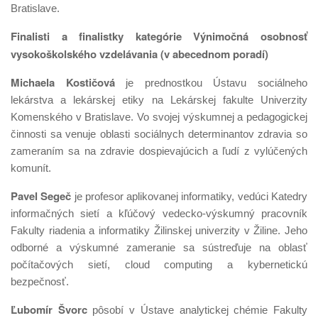
Bratislave.
Finalisti a finalistky kategórie Výnimočná osobnosť
vysokoškolského vzdelávania (v abecednom poradí)
Michaela Kostičová
je prednostkou Ústavu sociálneho
lekárstva a lekárskej etiky na Lekárskej fakulte Univerzity
Komenského v Bratislave. Vo svojej výskumnej a pedagogickej
činnosti sa venuje oblasti sociálnych determinantov zdravia so
zameraním sa na zdravie dospievajúcich a ľudí z vylúčených
komunít.
Pavel Segeč
je profesor aplikovanej informatiky, vedúci Katedry
informačných sietí a kľúčový vedecko-výskumný pracovník
Fakulty riadenia a informatiky Žilinskej univerzity v Žiline. Jeho
odborné a výskumné zameranie sa sústreďuje na oblasť
počítačových sietí, cloud computing a kybernetickú
bezpečnosť.
Ľubomír Švorc
pôsobí v Ústave analytickej chémie Fakulty