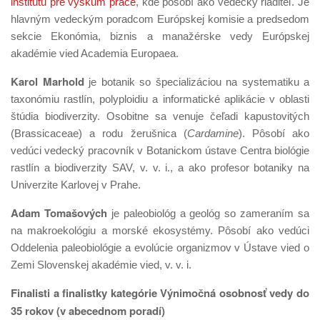
inštitútu pre výskum práce
, kde pôsobí ako vedecký riaditeľ. Je
hlavným vedeckým poradcom Európskej komisie a predsedom
sekcie Ekonómia, biznis a manažérske vedy Európskej
akadémie vied Academia Europaea.
Karol Marhold
je botanik so špecializáciou na systematiku a
taxonómiu rastlín, polyploidiu a informatické aplikácie v oblasti
štúdia biodiverzity. Osobitne sa venuje čeľadi kapustovitých
(Brassicaceae) a rodu žerušnica (
Cardamine
). Pôsobí ako
vedúci vedecký pracovník v Botanickom ústave Centra biológie
rastlín a biodiverzity SAV, v. v. i., a ako profesor botaniky na
Univerzite Karlovej v Prahe.
Adam Tomašových
je paleobiológ a geológ so zameraním sa
na makroekológiu a morské ekosystémy. Pôsobí ako vedúci
Oddelenia paleobiológie a evolúcie organizmov v Ústave vied o
Zemi Slovenskej akadémie vied, v. v. i.
Finalisti a finalistky kategórie Výnimočná osobnosť vedy do
35 rokov (v abecednom poradí)