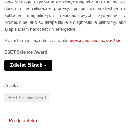
vied. Vo svojom výskume sa venuje magnetizmu nanočastíc s
dôrazom na relaxačné procesy, pričom sa sústreďuje na
aplikácie magnetických nanočasticových systémov v
biomedicíne, ako sú terapeutické a diagnostické platformy, ako
aj aplikáciám nanočastíc v energetike.
Viac informácií nájdete na stránke
www.esetscienceaward.sk
.
ESET Science Award
Zdieľať článok
Značky
ESET Science Award
Predplatitelia