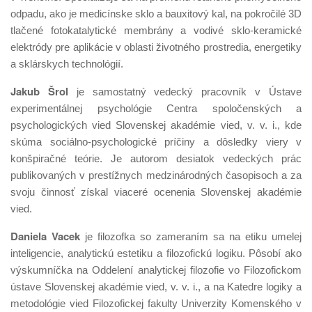
odpadu, ako je medicínske sklo a bauxitový kal, na pokročilé 3D
tlačené fotokatalytické membrány a vodivé sklo-keramické
elektródy pre aplikácie v oblasti životného prostredia, energetiky
a sklárskych technológií.
Jakub Šrol
je samostatný vedecký pracovník v Ústave
experimentálnej psychológie Centra spoločenských a
psychologických vied Slovenskej akadémie vied, v. v. i., kde
skúma sociálno-psychologické príčiny a dôsledky viery v
konšpiračné teórie. Je autorom desiatok vedeckých prác
publikovaných v prestížnych medzinárodných časopisoch a za
svoju činnosť získal viaceré ocenenia Slovenskej akadémie
vied.
Daniela Vacek
je filozofka so zameraním sa na etiku umelej
inteligencie, analytickú estetiku a filozofickú logiku. Pôsobí ako
výskumníčka na Oddelení analytickej filozofie vo Filozofickom
ústave Slovenskej akadémie vied, v. v. i., a na Katedre logiky a
metodológie vied Filozofickej fakulty Univerzity Komenského v