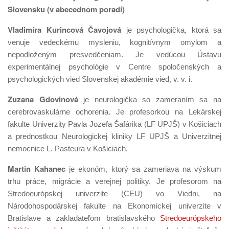
Slovensku (v abecednom poradí)
Vladimíra Kurincová Čavojová
je psychologička, ktorá sa
venuje vedeckému mysleniu, kognitívnym omylom a
nepodloženým presvedčeniam. Je vedúcou Ústavu
experimentálnej psychológie v Centre spoločenských a
psychologických vied Slovenskej akadémie vied, v. v. i.
Zuzana Gdovinová
je neurologička so zameraním sa na
cerebrovaskulárne ochorenia. Je profesorkou na Lekárskej
fakulte Univerzity Pavla Jozefa Šafárika (LF UPJŠ) v Košiciach
a prednostkou Neurologickej kliniky LF UPJŠ a Univerzitnej
nemocnice L. Pasteura v Košiciach.
Martin Kahanec
je ekonóm, ktorý sa zameriava na výskum
trhu práce, migrácie a verejnej politiky. Je profesorom na
Stredoeurópskej univerzite (CEU) vo Viedni, na
Národohospodárskej fakulte na Ekonomickej univerzite v
Bratislave a zakladateľom bratislavského
Stredoeurópskeho