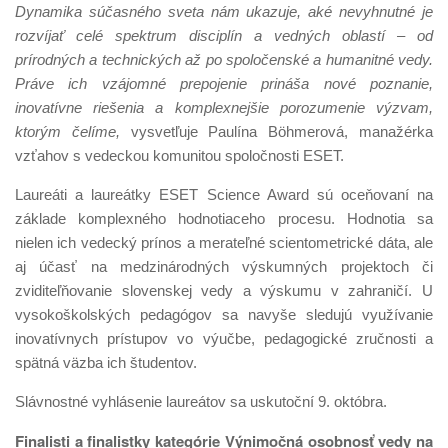
Dynamika súčasného sveta nám ukazuje, aké nevyhnutné je
rozvíjať celé spektrum disciplín a vedných oblastí – od
prírodných a technických až po spoločenské a humanitné vedy.
Práve ich vzájomné prepojenie prináša nové poznanie,
inovatívne riešenia a komplexnejšie porozumenie výzvam,
ktorým čelíme,
vysvetľuje Paulína Böhmerová, manažérka
vzťahov s vedeckou komunitou spoločnosti ESET.
Laureáti a laureátky ESET Science Award sú oceňovaní na
základe komplexného hodnotiaceho procesu. Hodnotia sa
nielen ich vedecký prínos a merateľné scientometrické dáta, ale
aj účasť na medzinárodných výskumných projektoch či
zviditeľňovanie slovenskej vedy a výskumu v zahraničí. U
vysokoškolských pedagógov sa navyše sledujú využívanie
inovatívnych prístupov vo výučbe, pedagogické zručnosti a
spätná väzba ich študentov.
Slávnostné vyhlásenie laureátov sa uskutoční 9. októbra.
Finalisti a finalistky kategórie Výnimočná osobnosť vedy na