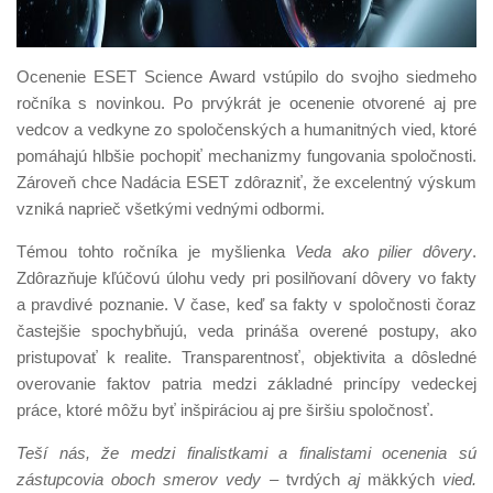
Ocenenie ESET Science Award vstúpilo do svojho siedmeho
ročníka s novinkou. Po prvýkrát je ocenenie otvorené aj pre
vedcov a vedkyne zo spoločenských a humanitných vied, ktoré
pomáhajú hlbšie pochopiť mechanizmy fungovania spoločnosti.
Zároveň chce Nadácia ESET zdôrazniť, že excelentný výskum
vzniká naprieč všetkými vednými odbormi.
Témou tohto ročníka je myšlienka
Veda ako pilier dôvery
.
Zdôrazňuje kľúčovú úlohu vedy pri posilňovaní dôvery vo fakty
a pravdivé poznanie. V čase, keď sa fakty v spoločnosti čoraz
častejšie spochybňujú, veda prináša overené postupy, ako
pristupovať k realite. Transparentnosť, objektivita a dôsledné
overovanie faktov patria medzi základné princípy vedeckej
práce, ktoré môžu byť inšpiráciou aj pre širšiu spoločnosť.
Teší nás, že medzi finalistkami a finalistami ocenenia sú
zástupcovia oboch smerov vedy –
tvrdých
aj
mäkkých
vied.