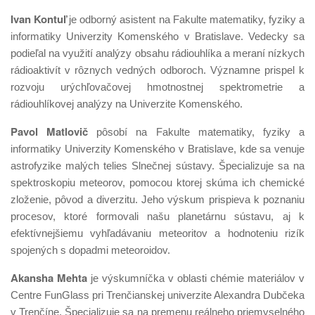
Ivan Kontuľ
je odborný asistent na Fakulte matematiky, fyziky a
informatiky Univerzity Komenského v Bratislave. Vedecky sa
podieľal na využití analýzy obsahu rádiouhlíka a meraní nízkych
rádioaktivít v rôznych vedných odboroch. Významne prispel k
rozvoju urýchľovačovej hmotnostnej spektrometrie a
rádiouhlíkovej analýzy na Univerzite Komenského.
Pavol Matlovič
pôsobí na Fakulte matematiky, fyziky a
informatiky Univerzity Komenského v Bratislave, kde sa venuje
astrofyzike malých telies Slnečnej sústavy. Špecializuje sa na
spektroskopiu meteorov, pomocou ktorej skúma ich chemické
zloženie, pôvod a diverzitu. Jeho výskum prispieva k poznaniu
procesov, ktoré formovali našu planetárnu sústavu, aj k
efektívnejšiemu vyhľadávaniu meteoritov a hodnoteniu rizík
spojených s dopadmi meteoroidov.
Akansha Mehta
je výskumníčka v oblasti chémie materiálov v
Centre FunGlass pri Trenčianskej univerzite Alexandra Dubčeka
v Trenčíne. Špecializuje sa na premenu reálneho priemyselného