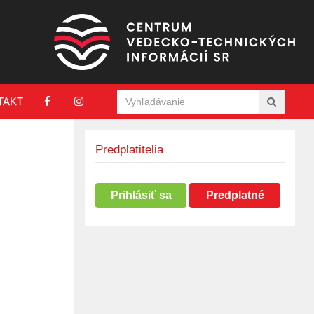
TAKT
Predplatitelia
Prihlásiť sa
Predplatné