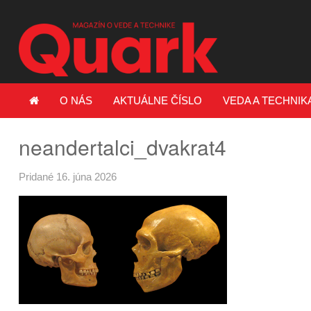
O NÁS
AKTUÁLNE ČÍSLO
VEDA A TECHNIK
neandertalci_dvakrat4
Pridané 16. júna 2026