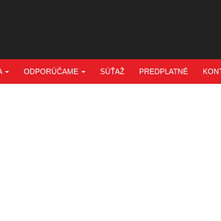
A
ODPORÚČAME
SÚŤAŽ
PREDPLATNÉ
KON