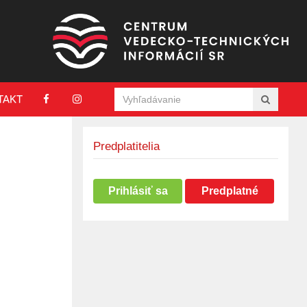
TAKT
Predplatitelia
Prihlásiť sa
Predplatné