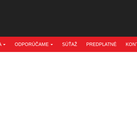
A
ODPORÚČAME
SÚŤAŽ
PREDPLATNÉ
KON