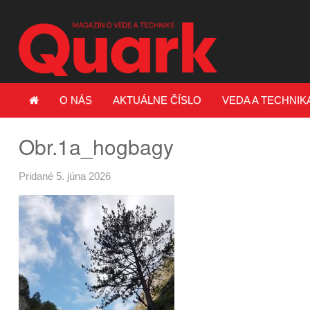
O NÁS
AKTUÁLNE ČÍSLO
VEDA A TECHNIK
Obr.1a_hogbagy
Pridané 5. júna 2026