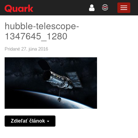
TOGG
NAVIG
hubble-telescope-
1347645_1280
Pridané 27. júna 2016
Zdieľať článok