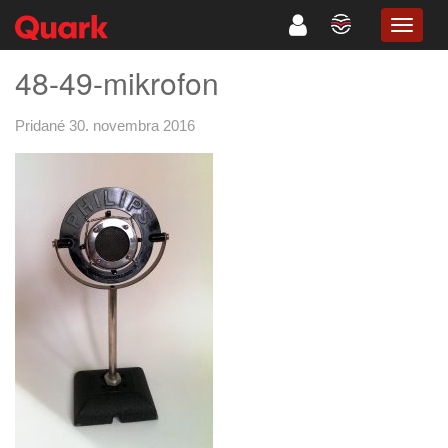
TOGG
NAVIG
48-49-mikrofon
Pridané 30. novembra 2016