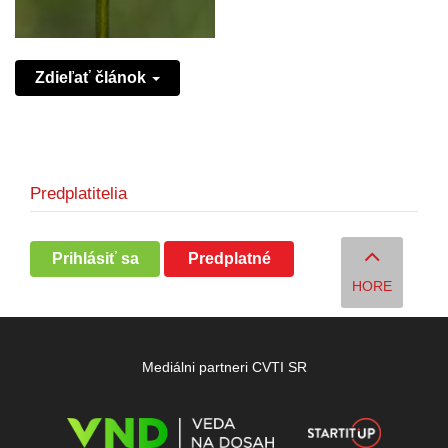
Zdieľať článok
Predplatitelia
Prihlásiť sa
Predplatné
HORE
Mediálni partneri CVTI SR