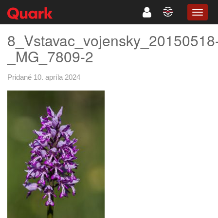
TOGG
NAVI
8_Vstavac_vojensky_20150518
_MG_7809-2
Pridané 10. apríla 2024