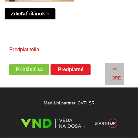
Zdieľať článok
Predplatitelia
Prihlásiť sa
Predplatné
HORE
Mediálni partneri CVTI SR