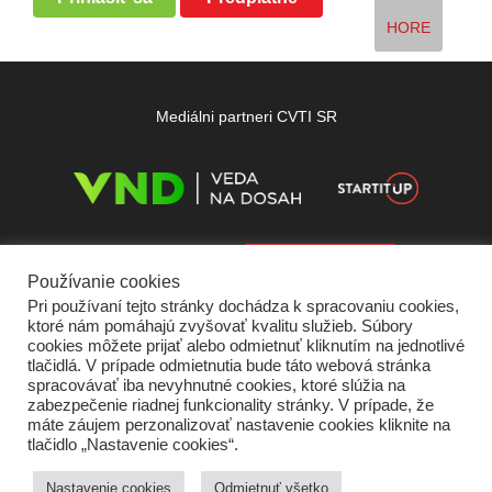
HORE
Mediálni partneri CVTI SR
Používanie cookies
Pri používaní tejto stránky dochádza k spracovaniu cookies,
ktoré nám pomáhajú zvyšovať kvalitu služieb. Súbory
cookies môžete prijať alebo odmietnuť kliknutím na jednotlivé
tlačidlá. V prípade odmietnutia bude táto webová stránka
spracovávať iba nevyhnutné cookies, ktoré slúžia na
zabezpečenie riadnej funkcionality stránky. V prípade, že
máte záujem perzonalizovať nastavenie cookies kliknite na
tlačidlo „Nastavenie cookies“.
Domov
O nás
Kontakt
Vydavateľ
Predplatné
Inzercia
Podmienky používania
Ochrana súkromia
Štatút súťaží
Cookies
Nastavenie cookies
Odmietnuť všetko