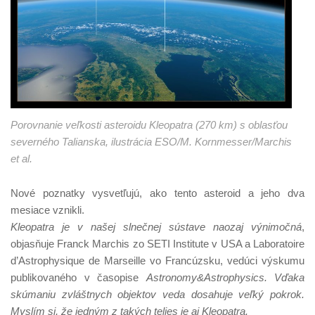
Porovnanie veľkosti asteroidu Kleopatra (270 km) s oblasťou
severného Talianska, ilustrácia ESO/M. Kornmesser/Marchis
et al.
Nové poznatky vysvetľujú, ako tento asteroid a jeho dva
mesiace vznikli.
Kleopatra je v našej slnečnej sústave naozaj výnimočná
,
objasňuje Franck Marchis zo SETI Institute v USA a Laboratoire
d’Astrophysique de Marseille vo Francúzsku, vedúci výskumu
publikovaného v časopise
Astronomy&Astrophysics. Vďaka
skúmaniu zvláštnych objektov veda dosahuje veľký pokrok.
Myslím si, že jedným z takých telies je aj Kleopatra.