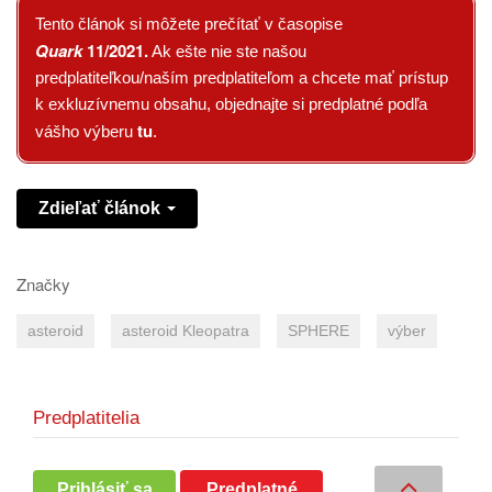
Tento článok si môžete prečítať v časopise
Quark
11/2021
.
Ak ešte nie ste našou
predplatiteľkou/naším predplatiteľom a chcete mať prístup
k exkluzívnemu obsahu, objednajte si predplatné podľa
tu
vášho výberu
.
Zdieľať článok
Značky
asteroid
asteroid Kleopatra
SPHERE
výber
Predplatitelia
Prihlásiť sa
Predplatné