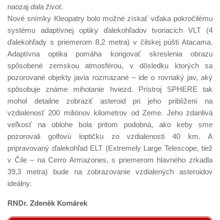
naozaj
dala život
.
Nové snímky Kleopatry bolo možné získať vďaka pokročilému
systému adaptívnej optiky ďalekohľadov tvoriacich VLT (4
ďalekohľady s priemerom 8,2 metra) v čilskej púšti Atacama.
Adaptívna optika pomáha korigovať skreslenia obrazu
spôsobené zemskou atmosférou, v dôsledku ktorých sa
pozorované objekty javia rozmazané – ide o rovnaký jav, aký
spôsobuje známe mihotanie hviezd. Prístroj SPHERE tak
mohol detailne zobraziť asteroid pri jeho priblížení na
vzdialenosť 200 miliónov kilometrov od Zeme. Jeho zdanlivá
veľkosť na oblohe bola pritom podobná, ako keby sme
pozorovali golfovú loptičku zo vzdialenosti 40 km. A
pripravovaný ďalekohľad ELT (Extremely Large Telescope, tiež
v Čile – na Cerro Armazones, s priemerom hlavného zrkadla
39,3 metra) bude na zobrazovanie vzdialených asteroidov
ideálny.
RNDr. Zdeněk Komárek