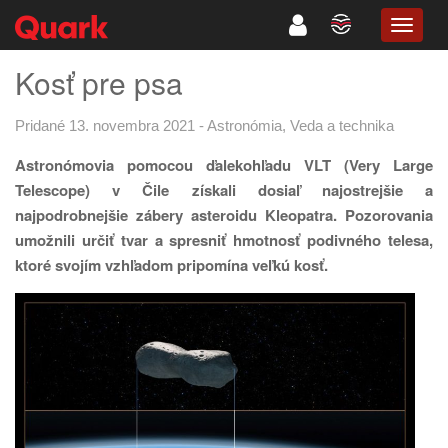
TOGG
NAVIG
Kosť pre psa
Pridané 13. novembra 2021
-
Astronómia
,
Veda a technika
Astronómovia pomocou ďalekohľadu VLT (Very Large
Telescope) v Čile získali dosiaľ najostrejšie a
najpodrobnejšie zábery asteroidu Kleopatra. Pozorovania
umožnili určiť tvar a spresniť hmotnosť podivného telesa,
ktoré svojím vzhľadom pripomína veľkú kosť.