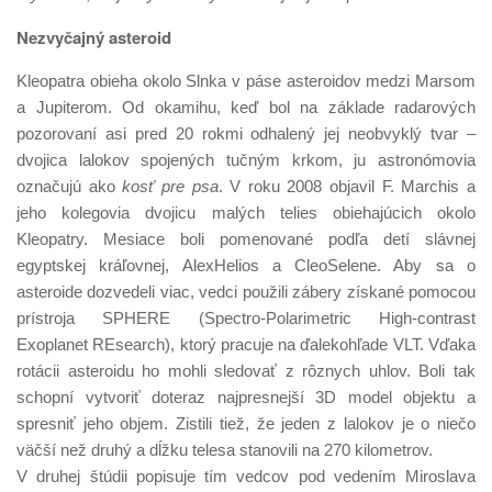
Nezvyčajný asteroid
Kleopatra obieha okolo Slnka v páse asteroidov medzi Marsom
a Jupiterom. Od okamihu, keď bol na základe radarových
pozorovaní asi pred 20 rokmi odhalený jej neobvyklý tvar –
dvojica lalokov spojených tučným krkom, ju astronómovia
označujú ako
kosť pre psa
. V roku 2008 objavil F. Marchis a
jeho kolegovia dvojicu malých telies obiehajúcich okolo
Kleopatry. Mesiace boli pomenované podľa detí slávnej
egyptskej kráľovnej, AlexHelios a CleoSelene. Aby sa o
asteroide dozvedeli viac, vedci použili zábery získané pomocou
prístroja SPHERE (Spectro-Polarimetric High-contrast
Exoplanet REsearch), ktorý pracuje na ďalekohľade VLT. Vďaka
rotácii asteroidu ho mohli sledovať z rôznych uhlov. Boli tak
schopní vytvoriť doteraz najpresnejší 3D model objektu a
spresniť jeho objem. Zistili tiež, že jeden z lalokov je o niečo
väčší než druhý a dĺžku telesa stanovili na 270 kilometrov.
V druhej štúdii popisuje tím vedcov pod vedením Miroslava