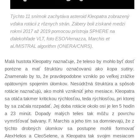
Týchto 11 snímok zachytáva asteroid Kleopatra zobrazený
vďaka rotácii z rôznych strán. Zábery boli získané medzi
rokmi 2017 až 2019 pomocou prístroja SPHERE na
ďalekohľade VLT, foto ESO/Vernazza, Marchis et
al./MISTRAL algorithm (ONERA/CNRS).
Malá hustota Kleopatry naznačuje, že teleso by mohlo byť dosť
porézne a mať štruktúru označovanú ako
kopa sutiny
.
Znamenalo by to, že pravdepodobne vzniklo po veľkej zrážke
opätovným spojením úlomkov. Nesúdržná štruktúra a spôsob
rotácie naznačujú, ako mohli vzniknúť jeho mesiace. Kleopatra
sa otáča takmer kritickou rýchlosťou, teda rýchlosťou, pri ktorej
by sa začala rozpadať. Jej doba rotácie okolo osi je len 5 hodín
a 23 minút. Dopady malých telies tak môžu z povrchu
vymršťovať balvany. F. Marchis a jeho tím sa domnievajú, že z
týchto drobných úlomkov sa postupne mohli formovať
AlexHelios a CleoSelene, a Kleopatra tak svojim mesiacom