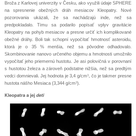
Broža z Karlovej univerzity v Česku, ako využili údaje SPHERE
na spresnenie obežných dráh mesiacov Kleopatry. Nové
pozorovania ukázali, že sa nachádzajú inde, než sa
predpokladalo. Tímu sa podarilo popísať vplyv gravitácie
Kleopatry na pohyb mesiacov a presne určiť ich komplikované
obežné dráhy. Boli tak schopní vypočítať hmotnosť asteroidu,
ktorá je o 35 % menšia, než sa pôvodne odhadovalo.
Skombinovanie nanovo určeného objemu a hmotnosti umožnilo
vypočítať jeho priemernú hustotu. Je asi polovičná v porovnaní
s hustotou železa a zároveň podstatne nižšia, než sa predtým
vedci domnievali. Jej hodnota je 3,4 g/cm
, čo je takmer presne
3
hustota nášho Mesiaca (3,344 g/cm
).
3
Kleopatra a jej
deti