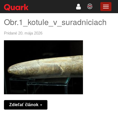
TOGG
NAVIG
Obr.1_kotule_v_suradniciach
Pridané 20. mája 2026
Zdieľať článok