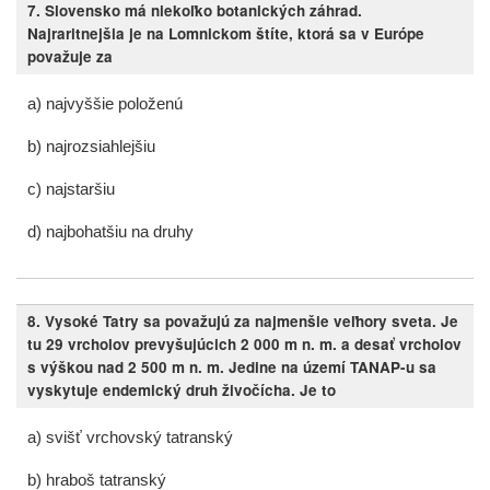
7. Slovensko má niekoľko botanických záhrad.
Najraritnejšia je na Lomnickom štíte, ktorá sa v Európe
považuje za
a) najvyššie položenú
b) najrozsiahlejšiu
c) najstaršiu
d) najbohatšiu na druhy
8. Vysoké Tatry sa považujú za najmenšie veľhory sveta. Je
tu 29 vrcholov prevyšujúcich 2 000 m n. m. a desať vrcholov
s výškou nad 2 500 m n. m. Jedine na území TANAP-u sa
vyskytuje endemický druh živočícha. Je to
a) svišť vrchovský tatranský
b) hraboš tatranský