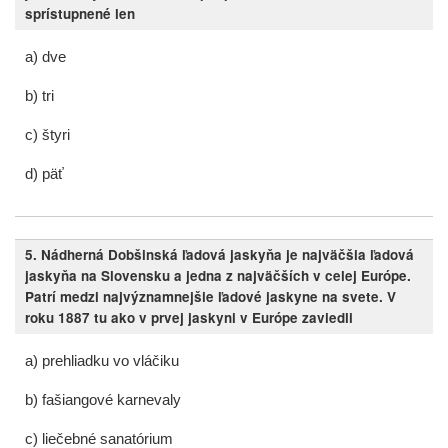
sprístupnené len
a) dve
b) tri
c) štyri
d) päť
5. Nádherná Dobšinská ľadová jaskyňa je najväčšia ľadová
jaskyňa na Slovensku a jedna z najväčších v celej Európe.
Patrí medzi najvýznamnejšie ľadové jaskyne na svete. V
roku 1887 tu ako v prvej jaskyni v Európe zaviedli
a) prehliadku vo vláčiku
b) fašiangové karnevaly
c) liečebné sanatórium