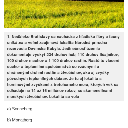
1. Neďaleko Bratislavy sa nachádza z hľadiska flóry a fauny
unikátna a veľmi zaujímavá lokalita Národná prírodná
rezervácia Devínska Kobyla. Jedinečnosť územia
dokumentuje výskyt 234 druhov húb, 110 druhov lišajníkov,
100 druhov machov a 1 100 druhov rastlín. Rastú tu viaceré
sucho- a teplomilné spoločenstvá so vzácnymi a
chránenými druhmi rastlín a živočíchov, ako aj zvyšky
pôvodných teplomilných dúbrav. Je tu aj lokalita s
horninovými zvyškami z treťohorného mora, ktorých vek sa
odhaduje na 14 až 16 miliónov rokov, so skamenelinami
morských živočíchov. Lokalita sa volá
a) Sonneberg
b) Monatberg