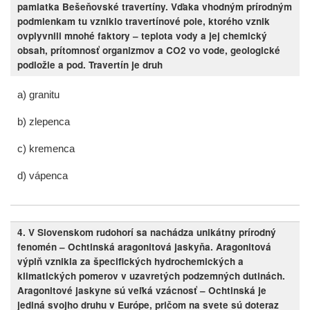
pamiatka Bešeňovské travertíny. Vďaka vhodným prírodným
podmienkam tu vzniklo travertínové pole, ktorého vznik
ovplyvnili mnohé faktory – teplota vody a jej chemický
obsah, prítomnosť organizmov a CO2 vo vode, geologické
podložie a pod. Travertín je druh
a) granitu
b) zlepenca
c) kremenca
d) vápenca
4.
V Slovenskom rudohorí sa nachádza unikátny prírodný
fenomén – Ochtinská aragonitová jaskyňa. Aragonitová
výplň vznikla za špecifických hydrochemických a
klimatických pomerov v uzavretých podzemných dutinách.
Aragonitové jaskyne sú veľká vzácnosť – Ochtinská je
jediná svojho druhu v Európe, pričom na svete sú doteraz