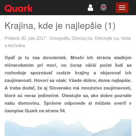
TOGG
NAVIG
Krajina, kde je najlepšie (1)
Pridané 30. júla 2017
-
Geografia
,
Otestuj sa
,
Otestujte sa
,
Veda
a technika
Opäť je tu čas dovoleniek. Mnohí ich strávia sladkým
ničnerobením pri mori, no čoraz väčší počet ľudí sa
rozhoduje spoznávať cudzie krajiny a objavovať ich
zaujímavosti. Hovorí sa však: Všade dobre, doma najlepšie.
A treba dodať, že aj Slovensko má množstvo zaujímavostí,
ktoré sú neraz jedinečné. Otestujte sa, ako dobre poznáte
našu domovinu. Správne odpovede si môžete overiť v
časopise Quark na strane 54.