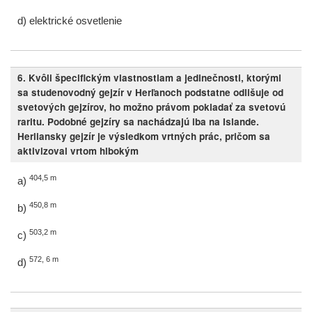
d) elektrické osvetlenie
6. Kvôli špecifickým vlastnostiam a jedinečnosti, ktorými
sa studenovodný gejzír v Herľanoch podstatne odlišuje od
svetových gejzírov, ho možno právom pokladať za svetovú
raritu. Podobné gejzíry sa nachádzajú iba na Islande.
Herliansky gejzír je výsledkom vrtných prác, pričom sa
aktivizoval vrtom hlbokým
404,5 m
a)
450,8 m
b)
503,2 m
c)
572, 6 m
d)