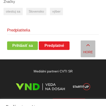
Značky
otestuj sa
Slovensko
výber
Predplatitelia
Prihlásiť sa
Predplatné
HORE
Mediálni partneri CVTI SR