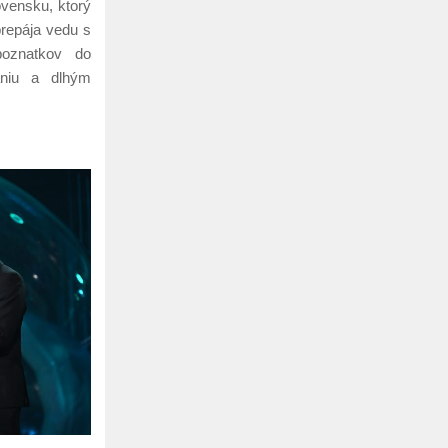
ovensku, ktorý
prepája vedu s
poznatkov do
aniu a dlhým