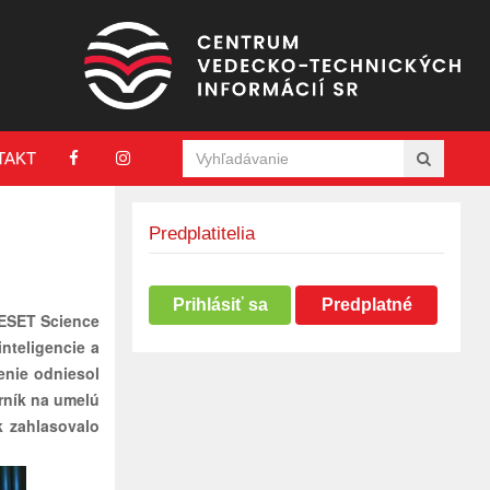
TAKT
Predplatitelia
Prihlásiť sa
Predplatné
 ESET Science
nteligencie a
enie odniesol
rník na umelú
k zahlasovalo