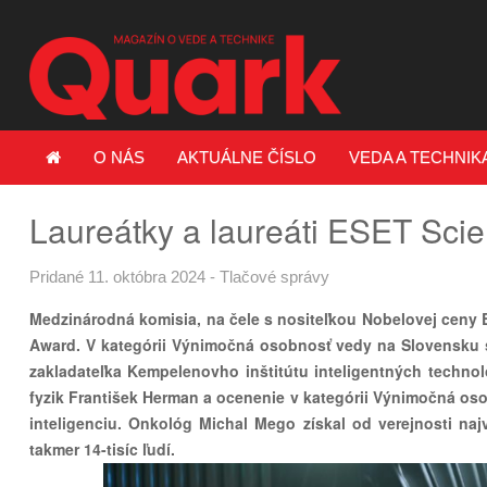
O NÁS
AKTUÁLNE ČÍSLO
VEDA A TECHNIK
Laureátky a laureáti ESET Sci
Pridané 11. októbra 2024
-
Tlačové správy
Medzinárodná komisia, na čele s nositeľkou Nobelovej ceny 
Award. V kategórii Výnimočná osobnosť vedy na Slovensku sa 
zakladateľka Kempelenovho inštitútu inteligentných techno
fyzik František Herman a ocenenie v kategórii Výnimočná os
inteligenciu. Onkológ Michal Mego získal od verejnosti najv
takmer 14-tisíc ľudí.