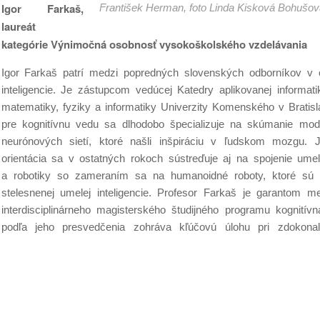
Igor Farkaš,
František Herman, foto Linda Kisková Bohušov
laureát
kategórie Výnimočná osobnosť vysokoškolského vzdelávania
Igor Farkaš patrí medzi popredných slovenských odborníkov v o
inteligencie. Je zástupcom vedúcej Katedry aplikovanej informat
matematiky, fyziky a informatiky Univerzity Komenského v Bratis
pre kognitívnu vedu sa dlhodobo špecializuje na skúmanie mo
neurónových sietí, ktoré našli inšpiráciu v ľudskom mozgu.
orientácia sa v ostatných rokoch sústreďuje aj na spojenie umele
a robotiky so zameraním sa na humanoidné roboty, ktoré sú 
stelesnenej umelej inteligencie. Profesor Farkaš je garantom m
interdisciplinárneho magisterského študijného programu kognitív
podľa jeho presvedčenia zohráva kľúčovú úlohu pri zdokonaľ