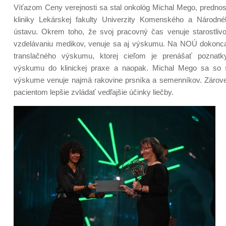
Víťazom Ceny verejnosti sa stal onkológ Michal Mego, prednost
kliniky Lekárskej fakulty Univerzity Komenského a Národné
ústavu. Okrem toho, že svoj pracovný čas venuje starostlivo
vzdelávaniu medikov, venuje sa aj výskumu. Na NOÚ dokonca
translačného výskumu, ktorej cieľom je prenášať poznat
výskumu do klinickej praxe a naopak. Michal Mego sa so
výskume venuje najmä rakovine prsníka a semenníkov. Zárove
pacientom lepšie zvládať vedľajšie účinky liečby.