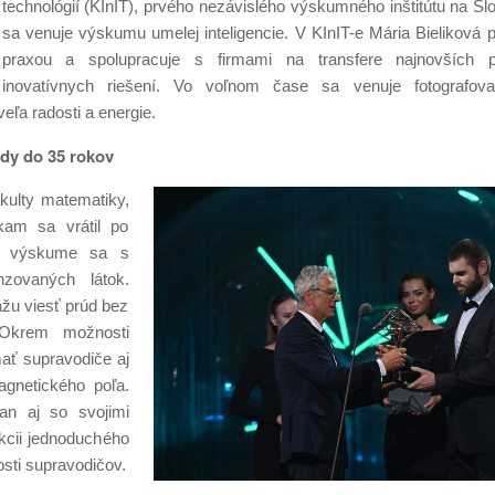
technológií (KInIT), prvého nezávislého výskumného inštitútu na Sl
sa venuje výskumu umelej inteligencie. V KInIT-e Mária Bieliková 
praxou a spolupracuje s firmami na transfere najnovších 
inovatívnych riešení. Vo voľnom čase sa venuje fotografov
eľa radosti a energie.
dy do 35 rokov
kulty matematiky,
kam sa vrátil po
om výskume sa s
nzovaných látok.
ážu viesť prúd bez
 Okrem možnosti
mať supravodiče aj
agnetického poľa.
an aj so svojimi
ukcii jednoduchého
sti supravodičov.