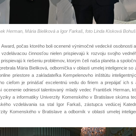
ek Herman, Mária Bieliková a Igor Farkaš, foto Linda Kisková Bohu
ce Award, počas ktorého boli ocenené výnimočné vedecké osobnosti 
zdelávacou činnosťou nielen prispievajú k rozvoju svojho vednéh
a prispievajú k riešeniu problémov, ktorým čelí naša planéta a spoločn
ebrala Mária Bieliková, odborníčka v oblasti umelej inteligencie s
nline priestore a zakladateľka Kempelenovho inštitútu inteligentnýc
ho cieľom je prinášať excelentnú vedu do firiem a prepájať ich 
i ocenenie odniesol talentovaný mladý vedec František Herman, kt
fyziky a informatiky Univerzity Komenského v Bratislave skúma teo
ého vzdelávania sa stal Igor Farkaš, zástupca vedúcej Katedr
rzity Komenského v Bratislave a odborník v oblasti umelej intelige