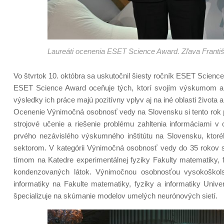
Laureáti ocenenia ESET Science Award. Zľava Františ
Vo štvrtok 10. októbra sa uskutočnil šiesty ročník ESET Scien
ESET Science Award oceňuje tých, ktorí svojím výskumom a v
výsledky ich práce majú pozitívny vplyv aj na iné oblasti života 
Ocenenie Výnimočná osobnosť vedy na Slovensku si tento rok pr
strojové učenie a riešenie problému zahltenia informáciami v o
prvého nezávislého výskumného inštitútu na Slovensku, ktoré
sektorom. V kategórii Výnimočná osobnosť vedy do 35 rokov s
tímom na Katedre experimentálnej fyziky Fakulty matematiky, 
kondenzovaných látok. Výnimočnou osobnosťou vysokoškolsk
informatiky na Fakulte matematiky, fyziky a informatiky Unive
špecializuje na skúmanie modelov umelých neurónových sietí.