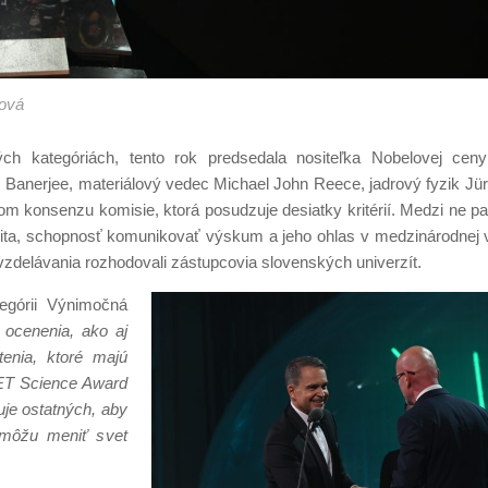
ová
ých kategóriách, tento rok predsedala nositeľka Nobelovej ce
s Banerjee, materiálový vedec Michael John Reece, jadrový fyzik Jü
om konsenzu komisie, ktorá posudzuje desiatky kritérií. Medzi ne pa
egrita, schopnosť komunikovať výskum a jeho ohlas v medzinárodnej 
zdelávania rozhodovali zástupcovia slovenských univerzít.
egórii Výnimočná
 ocenenia, ako aj
tenia, ktoré majú
SET Science Award
vuje ostatných, aby
 môžu meniť svet