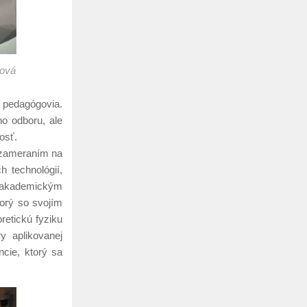
šová
a pedagógovia.
o odboru, ale
osť.
o zameraním na
h technológií,
s akademickým
orý so svojím
retickú fyziku
y aplikovanej
ncie, ktorý sa