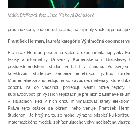
Mária Bieliková, foto Linda Kisková Bohušová
prechádzkam, pričom rodina a najmä jej malý vnuk jej prinášajú v
František Herman, laureát kategórie Výnimočná osobnosť ve
František Herman pôsobí na Katedre experimentálnej fyziky Fa
fyziky a informatiky Univerzity Komenského v Bratislave, 
postdoktorandskom štúdiu na ETH v Zürichu. Vo svoj
kolektívom študentov zaoberá teoretickou fyzikou konde
Momentálne sa sústreďujú na supravodiče, materiály, ktoré dok
odporu, na čo väčšinou potrebujú veľmi nízke teploty.
supravodivosti pri vyšších teplotách je pre nich zaujímavé skú
v situáciách, keď v nich chcú minimalizovať straty elektrom
Práve tejto otázke sa okrem iného venuje František Herm
študentmi. Je hrdý na to, že mohol výrazne prispieť ku konštr
matematického modelu zohľadňujúceho vplyv nečistôt na vlastno