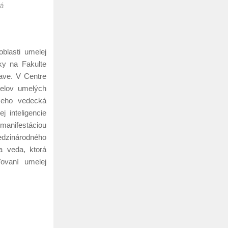
á
blasti umelej
iky na Fakulte
lave. V Centre
delov umelých
 Jeho vedecká
j inteligencie
manifestáciou
edzinárodného
na veda, ktorá
ovaní umelej