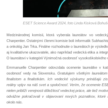
ESET Science Award 2024, foto Linda Kisková Bohuš
Medzinárodnej komisii, ktorá vyberala laureátov vo vedeck
Charpentier. Ostatnými členmi komisie boli informatik Subhashi
a onkológ Jan Trka. Finálne rozhodnutie o laureátoch je výsledk
aj kvalitatívne ukazovatele, ako napríklad vedecká etika a int
O laureátovi v kategórii Výnimočná osobnosť vysokoškolského v
Emmanuelle Charpentier odovzdala ocenenie laureátke v kat
osobnosť vedy na Slovensku.
Gratulujem všetkým laureátom
finalistom a finalistkám. Ich vedecké výskumy prinášajú zis
reálny vplyv na náš svet a spoločnosť. Verím, že ocenenie E
nielen priblíži verejnosti dôležitosť vedeckej práce, ale tiež moti
odvážne pokračovali v objavovaní nových poznatkov, ktoré
okolo nás.