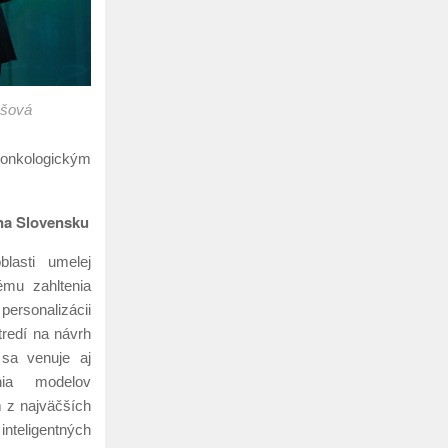
ušová
 onkologickým
 na Slovensku
lasti umelej
ému zahltenia
personalizácii
redí na návrh
 sa venuje aj
nia modelov
 z najväčších
nteligentných