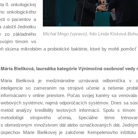
a II. onkologickej
ho onkologického
sti o pacientov a
 založil Jednotku
Michal Mego (vpravo), foto Linda Kisková Boh
ky zo základného
 svojím tímom vo
ň skúma mikrobióm a probiotické baktérie, ktoré by mohli pomôcť
Mária Bieliková, laureátka kategórie Výnimočná osobnosť vedy
Mária Bieliková je medzinárodne uznávaná odborníčka v ob
inteligencie so zameraním na strojové učenie a riešenie probl
informáciami v online priestore. Počas svojej kariéry sa venovala 
webových systémov, najmä odporúčacích systémov. Dnes sa súst
metód analýzy kredibility textových informácií. Spolu s tímom
metodológii strojového učenia, špeciálne téme trénova
s obmedzeným množstvom dát alebo označkovaných dát. Jedným
úspechov Márie Bielikovej je založenie Kempelenovho inštitútu i