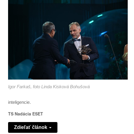
Igor Farkaš, foto Linda Kisková Bohušová
inteligencie.
TS Nadácia ESET
Zdieľať článok