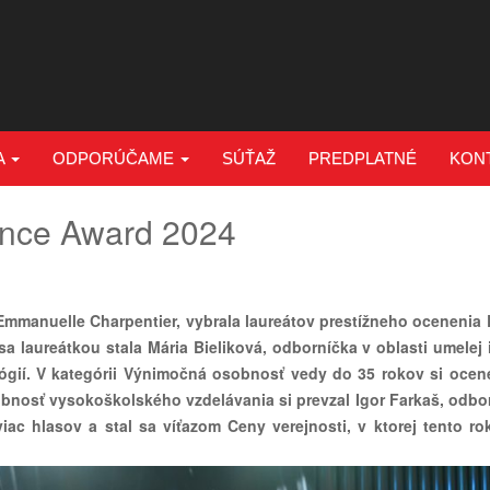
A
ODPORÚČAME
SÚŤAŽ
PREDPLATNÉ
KON
ence Award 2024
Emmanuelle Charpentier, vybrala laureátov prestížneho ocenenia
laureátkou stala Mária Bieliková, odborníčka v oblasti umelej i
lógií. V kategórii Výnimočná osobnosť vedy do 35 rokov si ocen
obnosť vysokoškolského vzdelávania si prevzal Igor Farkaš, odbo
iac hlasov a stal sa víťazom Ceny verejnosti, v ktorej tento ro