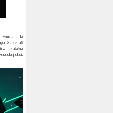
ny Emmanuelle
rgen Schukraft
tria merateľné
vedeckej obci.