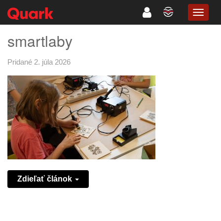
TOGG
NAVIG
smartlaby
Pridané 2. júla 2026
Zdieľať článok