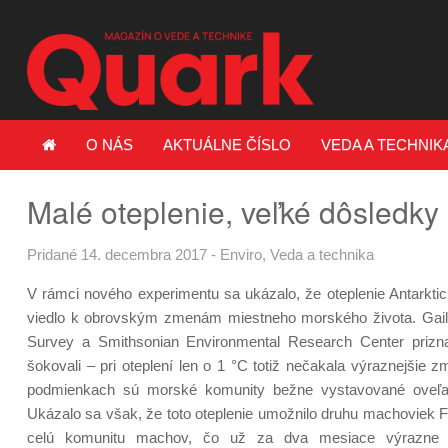
O NÁS
AKTUÁLNE ČÍSLO
VEDA A TECHNIK
Malé oteplenie, veľké dôsledky
Pridané 14. decembra 2017
-
Enviro
,
Veda a technika
V rámci nového experimentu sa ukázalo, že oteplenie Antarkti
viedlo k obrovským zmenám miestneho morského života. Gail 
Survey a Smithsonian Environmental Research Center prizna
šokovali – pri oteplení len o 1 °C totiž nečakala výraznejšie 
podmienkach sú morské komunity bežne vystavované oveľa 
Ukázalo sa však, že toto oteplenie umožnilo druhu machoviek Fe
celú komunitu machov, čo už za dva mesiace výrazne ubl