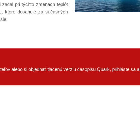
 začal pri týchto zmenách teplôt
ie, ktoré dosahuje za súčasných
šie.
eľov alebo si objednať tlačenú verziu časopisu Quark, prihláste sa a