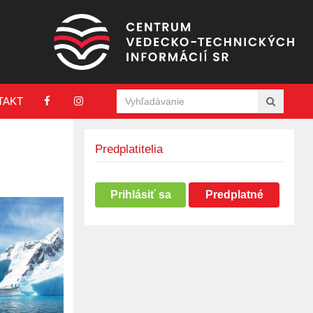
TAKT
Predplatitelia
Prihlásiť sa
Predplatné