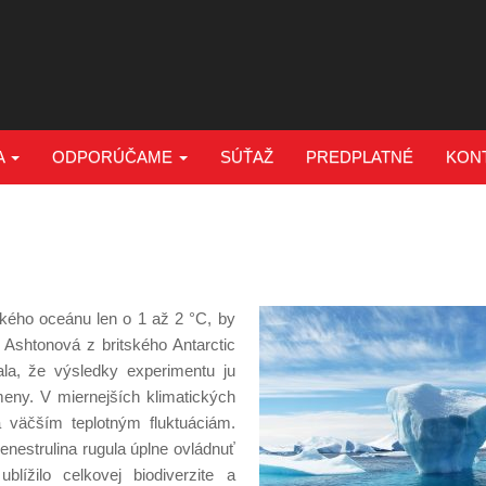
A
ODPORÚČAME
SÚŤAŽ
PREDPLATNÉ
KON
ckého oceánu len o 1 až 2 °C, by
Ashtonová z britského Antarctic
la, že výsledky experimentu ju
zmeny. V miernejších klimatických
väčším teplotným fluktuáciám.
nestrulina rugula úplne ovládnuť
ížilo celkovej biodiverzite a