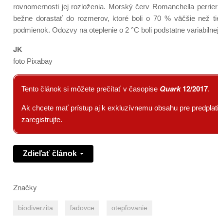
rovnomernosti jej rozloženia. Morský červ Romanchella perrieri
bežne dorastať do rozmerov, ktoré boli o 70 % väčšie než t
podmienok. Odozvy na oteplenie o 2 °C boli podstatne variabilnej
JK
foto Pixabay
Quark
12/2017
Tento článok si môžete prečítať v časopise
.
Ak chcete mať prístup aj k exkluzívnemu obsahu pre predplatit
zaregistrujte.
Zdieľať článok
Značky
biodiverzita
ľadovce
otepľovanie