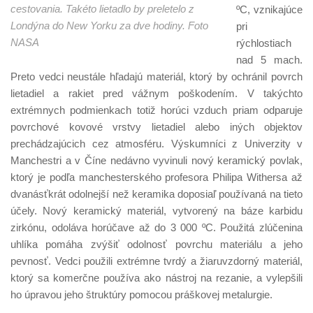
cestovania. Takéto lietadlo by preletelo z
ºC, vznikajúce
Londýna do New Yorku za dve hodiny. Foto
pri
NASA
rýchlostiach
nad 5 mach.
Preto vedci neustále hľadajú materiál, ktorý by ochránil povrch
lietadiel a rakiet pred vážnym poškodením. V takýchto
extrémnych podmienkach totiž horúci vzduch priam odparuje
povrchové kovové vrstvy lietadiel alebo iných objektov
prechádzajúcich cez atmosféru. Výskumníci z Univerzity v
Manchestri a v Číne nedávno vyvinuli nový keramický povlak,
ktorý je podľa manchesterského profesora Philipa Withersa až
dvanásťkrát odolnejší než keramika doposiaľ používaná na tieto
účely. Nový keramický materiál, vytvorený na báze karbidu
zirkónu, odoláva horúčave až do 3 000 ºC. Použitá zlúčenina
uhlíka pomáha zvýšiť odolnosť povrchu materiálu a jeho
pevnosť. Vedci použili extrémne tvrdý a žiaruvzdorný materiál,
ktorý sa komerčne používa ako nástroj na rezanie, a vylepšili
ho úpravou jeho štruktúry pomocou práškovej metalurgie.