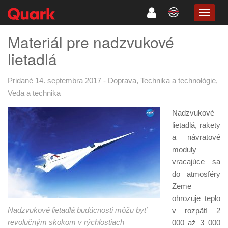
TOGG
NAVIG
Materiál pre nadzvukové
lietadlá
Pridané 14. septembra 2017
-
Doprava
,
Technika a technológie
,
Veda a technika
Nadzvukové
lietadlá, rakety
a návratové
moduly
vracajúce sa
do atmosféry
Zeme
ohrozuje teplo
Nadzvukové lietadlá budúcnosti môžu byť
v rozpätí 2
revolučným skokom v rýchlostiach
000 až 3 000