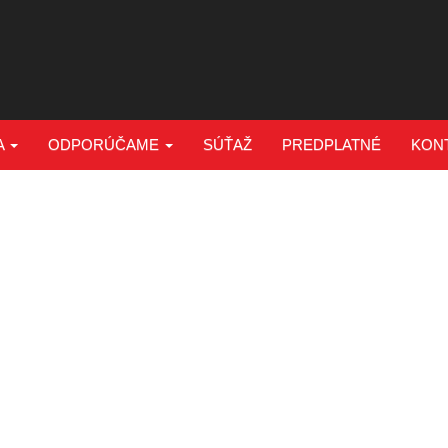
A
ODPORÚČAME
SÚŤAŽ
PREDPLATNÉ
KON