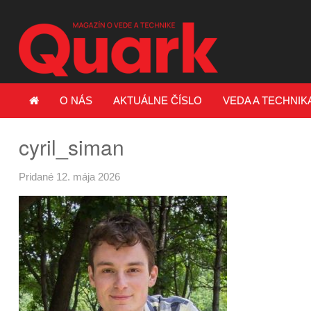
O NÁS
AKTUÁLNE ČÍSLO
VEDA A TECHNIK
cyril_siman
Pridané 12. mája 2026