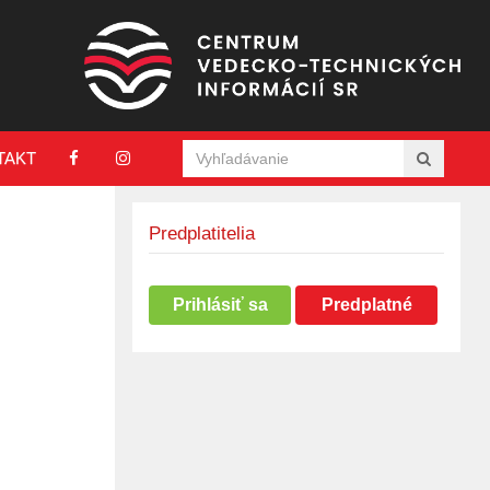
TAKT
Predplatitelia
Prihlásiť sa
Predplatné