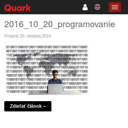
TOGG
NAVIG
2016_10_20_programovanie
Pridané 20. októbra 2016
Zdieľať článok