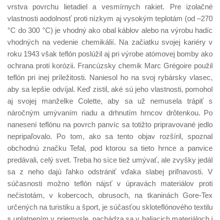
vrstva povrchu lietadiel a vesmírnych rakiet. Pre izolačné
vlastnosti aodolnosť proti nízkym aj vysokým teplotám (od –270
°C do 300 °C) je vhodný ako obal káblov alebo na výrobu hadíc
vhodných na vedenie chemikálií. Na začiatku svojej kariéry v
roku 1943 však teflón poslúžil aj pri výrobe atómovej bomby ako
ochrana proti korózii. Francúzsky chemik Marc Grégoire použil
teflón pri inej príležitosti. Naniesol ho na svoj rybársky vlasec,
aby sa lepšie odvíjal. Keď zistil, aké sú jeho vlastnosti, pomohol
aj svojej manželke Colette, aby sa už nemusela trápiť s
náročným umývaním riadu a drhnutím hrncov drôtenkou. Po
nanesení teflónu na povrch panvíc sa totižto pripravované jedlo
nepripaľovalo. Po tom, ako sa tento objav rozšíril, spoznal
obchodnú značku Tefal, pod ktorou sa tieto hrnce a panvice
predávali, celý svet. Treba ho síce tiež umývať, ale zvyšky jedál
sa z neho dajú ľahko odstrániť vďaka slabej priľnavosti. V
súčasnosti možno teflón nájsť v úpravách materiálov proti
nečistotám, v kobercoch, obrusoch, na tkaninách Gore-Tex
určených na turistiku a šport, je súčasťou skloteflónového textilu
s uplatnením v priemysle, nachádza sa v baliacich materiáloch i