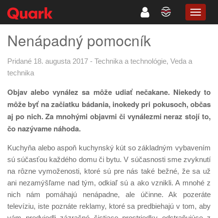
TOGG
NAVIG
Nenápadný pomocník
Pridané 18. augusta 2017
-
Technika a technológie
,
Veda a
technika
Objav alebo vynález sa môže udiať nečakane. Niekedy to
môže byť na začiatku bádania, inokedy pri pokusoch, občas
aj po nich. Za mnohými objavmi či vynálezmi neraz stojí to,
čo nazývame náhoda.
Kuchyňa alebo aspoň kuchynský kút so základným vybavením
sú súčasťou každého domu či bytu. V súčasnosti sme zvyknutí
na rôzne vymoženosti, ktoré sú pre nás také bežné, že sa už
ani nezamýšľame nad tým, odkiaľ sú a ako vznikli. A mnohé z
nich nám pomáhajú nenápadne, ale účinne. Ak pozeráte
televíziu, iste poznáte reklamy, ktoré sa predbiehajú v tom, aby
vám predviedli zázračné čistiace prostriedky odstraňujúce z