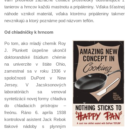
tanierov a hrncov každú mastnotu a pripáleniny. Vďaka šťastnej
náhode vznikol materiál, vďaka ktorému pripáleniny takmer
nevznikajú a ktorý poznáme pod názvom teflón.
Od chladničky k hrncom
Po tom, ako mladý chemik Roy
J. Plunkett úspešne ukončil
doktorandské štúdium chémie
na univerzite v štáte Ohio,
zamestnal sa v roku 1936 v
spoločnosti DuPont v New
Jersey. V Jacsksonových
laboratóriách sa venoval
syntetizácii novej formy chladiva
do chladiacich prístrojov –
freónu. Ráno 6. apríla 1938
kontroloval asistent Jack Rebok
tlakové nádoby s plynným