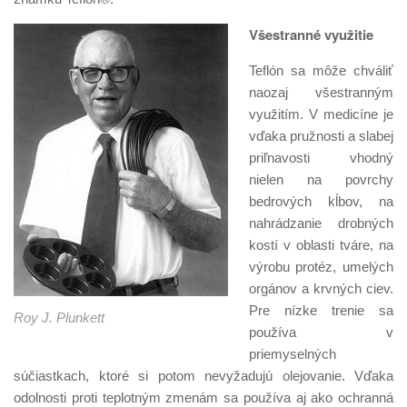
Všestranné využitie
Teflón sa môže chváliť
naozaj všestranným
využitím. V medicíne je
vďaka pružnosti a slabej
priľnavosti vhodný
nielen na povrchy
bedrových kĺbov, na
nahrádzanie drobných
kostí v oblasti tváre, na
výrobu protéz, umelých
orgánov a krvných ciev.
Pre nízke trenie sa
Roy J. Plunkett
používa v
priemyselných
súčiastkach, ktoré si potom nevyžadujú olejovanie. Vďaka
odolnosti proti teplotným zmenám sa používa aj ako ochranná