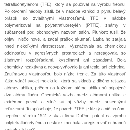
tetrafluóretylénom (TFE), ktorý sa používal na výrobu freónu.
Po otvorení nádoby zistil, že v nádobe vznikol z plynu belavý
prášok so zvláštnymi vlastnosťami. TFE v nádobe
polymerizoval na polytetrafluóretylén (PTFE), známy v
súčasnosti pod obchodným názvom teflón. Plunkett tušil, že
objavil niečo nové, a začal prášok skúmať. Látka ho zaujala
hneď niekoľkými vlastnosťami. Vyznačovala sa chemickou
odolnosťou v agresívnych prostrediach a nereagovala so
žiadnymi rozpúšťadlami, kyselinami ani zásadami. Bola
chemicky neaktívna a neovplyvňovalo ju ani teplo, ani elektrina.
Zaujímavou vlastnosťou bolo nízke trenie. Za túto vlastnosť
látka vďačí svojej molekule, ktorá sa skladá z dlhého reťazca
atómov uhlíka, pričom na každom atóme uhlíka sú pripojené
dva atómy fluóru. Chemická väzba medzi atómami uhlíka je
extrémne pevná a silné sú aj väzby medzi susednými
reťazcami. To spôsobuje, že povrch PTFE je klzký a nič na ňom
nepriľne. V roku 1941 získala firma DuPont patent na výrobu
polytetrafluóretylénu a neskôr si nechala zaregistrovať ochrannú
známku Teflon®.