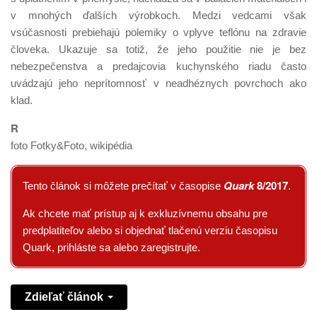
v mnohých ďalších výrobkoch. Medzi vedcami však
vsúčasnosti prebiehajú polemiky o vplyve teflónu na zdravie
človeka. Ukazuje sa totiž, že jeho použitie nie je bez
nebezpečenstva a predajcovia kuchynského riadu často
uvádzajú jeho neprítomnosť v neadhéznych povrchoch ako
klad.
R
foto Fotky&Foto, wikipédia
Quark
8/2017
Tento článok si môžete prečítať v časopise
.
Ak chcete mať prístup aj k exkluzívnemu obsahu pre
predplatiteľov alebo si objednať tlačenú verziu časopisu
Quark, prihláste sa alebo zaregistrujte.
Zdieľať článok