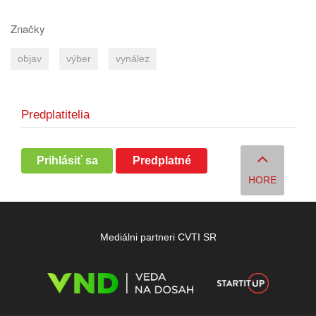
Značky
objav
výber
vynález
Predplatitelia
Prihlásiť sa
Predplatné
HORE
Mediálni partneri CVTI SR