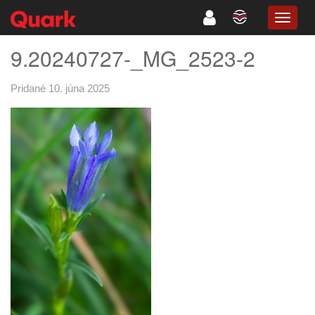
TOGG
NAVIG
9.20240727-_MG_2523-2
Pridané 10. júna 2025