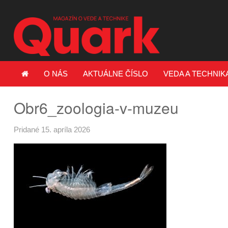
O NÁS
AKTUÁLNE ČÍSLO
VEDA A TECHNIK
Obr6_zoologia-v-muzeu
Pridané 15. apríla 2026