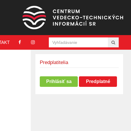
TAKT
Predplatitelia
Prihlásiť sa
Predplatné