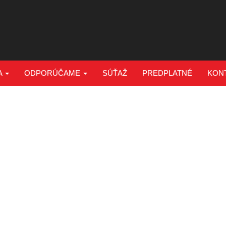
A
ODPORÚČAME
SÚŤAŽ
PREDPLATNÉ
KON