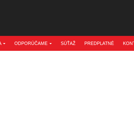
A
ODPORÚČAME
SÚŤAŽ
PREDPLATNÉ
KON