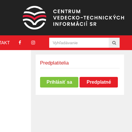
TAKT
Predplatitelia
Prihlásiť sa
Predplatné