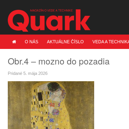
O NÁS
AKTUÁLNE ČÍSLO
VEDA A TECHNIK
Obr.4 – mozno do pozadia
Pridané 5. mája 2026