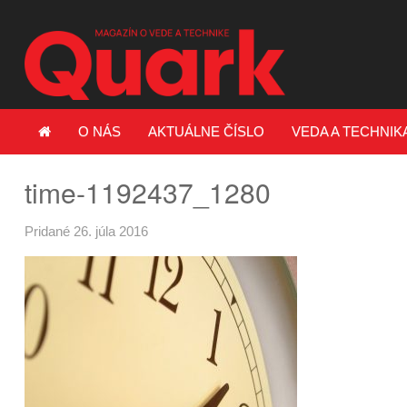
O NÁS
AKTUÁLNE ČÍSLO
VEDA A TECHNIK
time-1192437_1280
Pridané 26. júla 2016