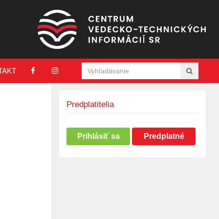
TAKT
Predplatitelia
Prihlásiť sa
Predplatné