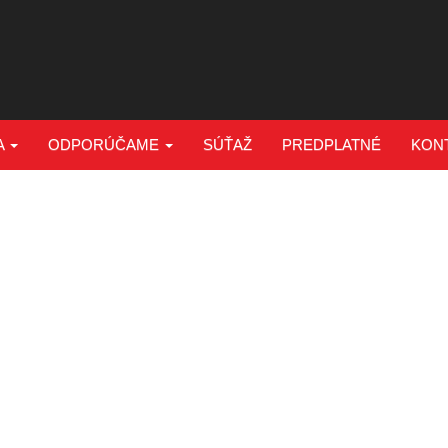
A
ODPORÚČAME
SÚŤAŽ
PREDPLATNÉ
KON