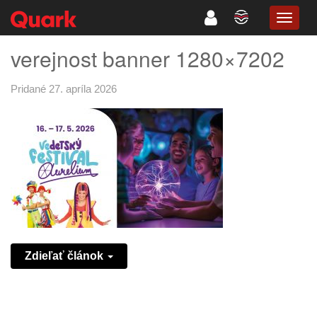
TOGG
NAVIG
verejnost banner 1280×7202
Pridané 27. apríla 2026
Zdieľať článok