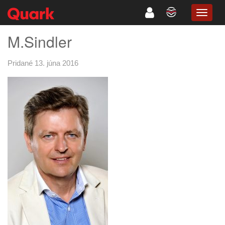
TOGG
NAVIG
M.Sindler
Pridané 13. júna 2016