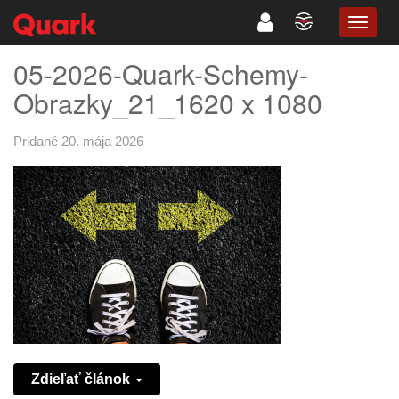
TOGG
NAVIG
05-2026-Quark-Schemy-
Obrazky_21_1620 x 1080
Pridané 20. mája 2026
Zdieľať článok