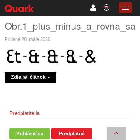
TOGG
NAVIG
Obr.1_plus_minus_a_rovna_sa
Pridané 20. mája 2026
Zdieľať článok
Predplatitelia
Prihlásiť sa
Predplatné