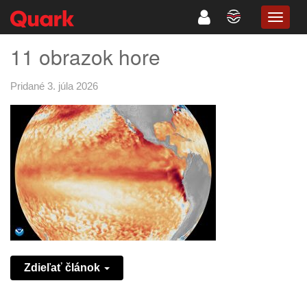
TOGG
NAVIG
11 obrazok hore
Pridané 3. júla 2026
Zdieľať článok