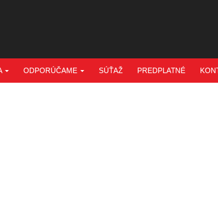
A
ODPORÚČAME
SÚŤAŽ
PREDPLATNÉ
KON