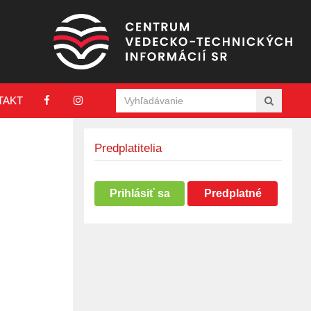
TAKT
Predplatitelia
Prihlásiť sa
Predplatné