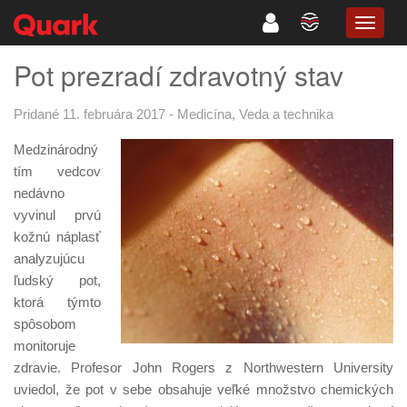
TOGG
NAVIG
Pot prezradí zdravotný stav
Pridané 11. februára 2017
-
Medicína
,
Veda a technika
Medzinárodný
tím vedcov
nedávno
vyvinul prvú
kožnú náplasť
analyzujúcu
ľudský pot,
ktorá týmto
spôsobom
monitoruje
zdravie. Profesor John Rogers z Northwestern University
uviedol, že pot v sebe obsahuje veľké množstvo chemických