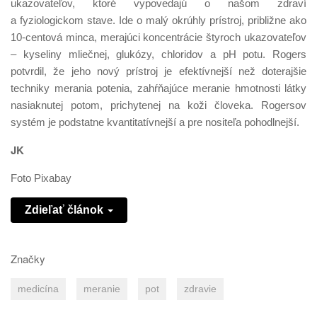
ukazovateľov, ktoré vypovedajú o našom zdraví
a fyziologickom stave. Ide o malý okrúhly prístroj, približne ako
10-centová minca, merajúci koncentrácie štyroch ukazovateľov
– kyseliny mliečnej, glukózy, chloridov a pH potu. Rogers
potvrdil, že jeho nový prístroj je efektívnejší než doterajšie
techniky merania potenia, zahŕňajúce meranie hmotnosti látky
nasiaknutej potom, prichytenej na koži človeka. Rogersov
systém je podstatne kvantitatívnejší a pre nositeľa pohodlnejší.
JK
Foto Pixabay
Zdieľať článok
Značky
medicína
meranie
pot
zdravie