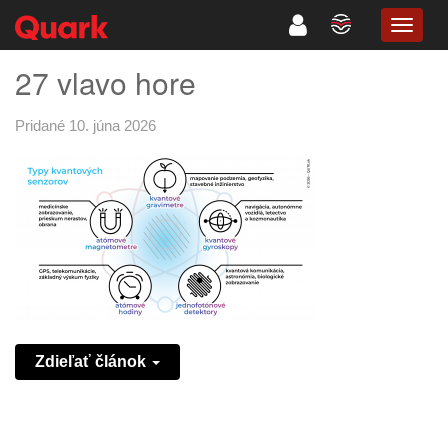
TOGG
NAVIG
27 vlavo hore
Pridané 10. júna 2026
Zdieľať článok