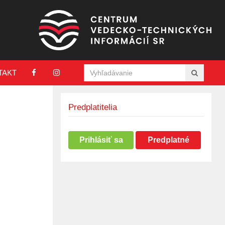
TAKT
Predplatitelia
Prihlásiť sa
Predplatné