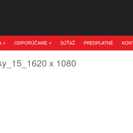
A
ODPORÚČAME
SÚŤAŽ
PREDPLATNÉ
KON
ky_15_1620 x 1080