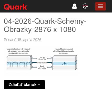
TOGG
NAVIG
04-2026-Quark-Schemy-
Obrazky-2876 x 1080
Pridané 15. apríla 2026
Zdieľať článok