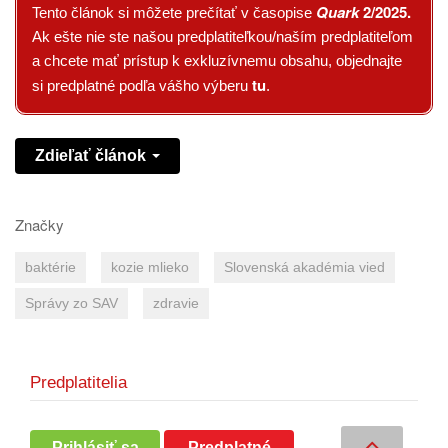
Quark
2/2025
.
Tento článok si môžete prečítať v časopise
Ak ešte nie ste našou predplatiteľkou/naším predplatiteľom
a chcete mať prístup k exkluzívnemu obsahu, objednajte
tu
si predplatné podľa vášho výberu
.
Zdieľať článok
Značky
baktérie
kozie mlieko
Slovenská akadémia vied
Správy zo SAV
zdravie
Predplatitelia
Prihlásiť sa
Predplatné