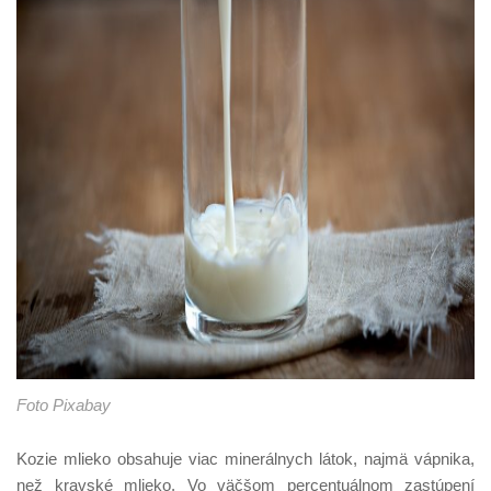
Foto Pixabay
Kozie mlieko obsahuje viac minerálnych látok, najmä vápnika,
než kravské mlieko. Vo väčšom percentuálnom zastúpení