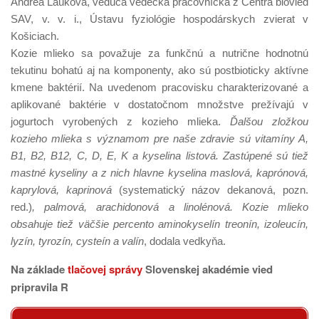
Andrea Lauková, vedúca vedecká pracovníčka z Centra biovied
SAV, v. v. i., Ústavu fyziológie hospodárskych zvierat v
Košiciach.
Kozie mlieko sa považuje za funkčnú a nutrične hodnotnú
tekutinu bohatú aj na komponenty, ako sú postbioticky aktívne
kmene baktérií. Na uvedenom pracovisku charakterizované a
aplikované baktérie v dostatočnom množstve prežívajú v
jogurtoch vyrobených z kozieho mlieka.
Ďalšou zložkou
kozieho mlieka s významom pre naše zdravie sú vitamíny A,
B1, B2, B12, C, D, E, K a kyselina listová. Zastúpené sú tiež
mastné kyseliny a z nich hlavne kyselina maslová, kaprónová,
kaprylová, kaprinová
(systematický názov dekanová, pozn.
red.)
, palmová, arachidonová a linolénová. Kozie mlieko
obsahuje tiež väčšie percento aminokyselín treonín, izoleucín,
lyzín, tyrozín, cysteín a valín
, dodala vedkyňa.
Na základe
tlačovej správy
Slovenskej akadémie vied
pripravila R