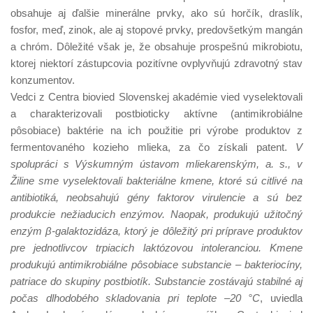
obsahuje aj ďalšie minerálne prvky, ako sú horčík, draslík,
fosfor, meď, zinok, ale aj stopové prvky, predovšetkým mangán
a chróm. Dôležité však je, že obsahuje prospešnú mikrobiotu,
ktorej niektorí zástupcovia pozitívne ovplyvňujú zdravotný stav
konzumentov.
Vedci z Centra biovied Slovenskej akadémie vied vyselektovali
a charakterizovali postbioticky aktívne (antimikrobiálne
pôsobiace) baktérie na ich použitie pri výrobe produktov z
fermentovaného kozieho mlieka, za čo získali patent.
V
spolupráci s Výskumným ústavom mliekarenským, a. s., v
Žiline sme vyselektovali bakteriálne kmene, ktoré sú citlivé na
antibiotiká, neobsahujú gény faktorov virulencie a sú bez
produkcie nežiaducich enzýmov. Naopak, produkujú užitočný
enzým β-galaktozidáza, ktorý je dôležitý pri príprave produktov
pre jednotlivcov trpiacich laktózovou intoleranciou. Kmene
produkujú antimikrobiálne pôsobiace substancie – bakteriocíny,
patriace do skupiny postbiotík. Substancie zostávajú stabilné aj
počas dlhodobého skladovania pri teplote –20 °C
, uviedla