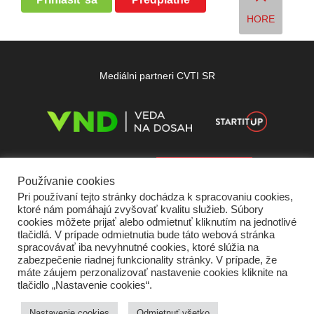
HORE
Mediálni partneri CVTI SR
Používanie cookies
Pri používaní tejto stránky dochádza k spracovaniu cookies,
ktoré nám pomáhajú zvyšovať kvalitu služieb. Súbory
cookies môžete prijať alebo odmietnuť kliknutím na jednotlivé
tlačidlá. V prípade odmietnutia bude táto webová stránka
spracovávať iba nevyhnutné cookies, ktoré slúžia na
zabezpečenie riadnej funkcionality stránky. V prípade, že
máte záujem perzonalizovať nastavenie cookies kliknite na
tlačidlo „Nastavenie cookies“.
Domov
O nás
Kontakt
Vydavateľ
Predplatné
Inzercia
Podmienky používania
Ochrana súkromia
Štatút súťaží
Cookies
Nastavenie cookies
Odmietnuť všetko