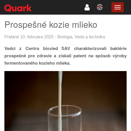
TOGG
NAVIG
Prospešné kozie mlieko
Pridané 10. februára 2025
-
Biológia
,
Veda a technika
Vedci z Centra biovied SAV charakterizovali baktérie
prospešné pre zdravie a získali patent na spôsob výroby
fermentovaného kozieho mlieka.