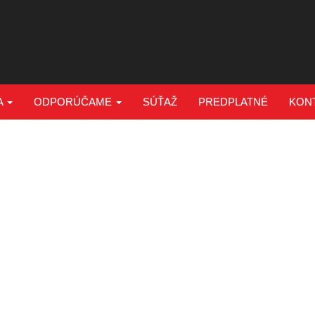
A
ODPORÚČAME
SÚŤAŽ
PREDPLATNÉ
KON