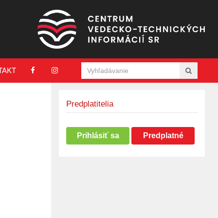
TAKT
Predplatitelia
Prihlásiť sa
Predplatné