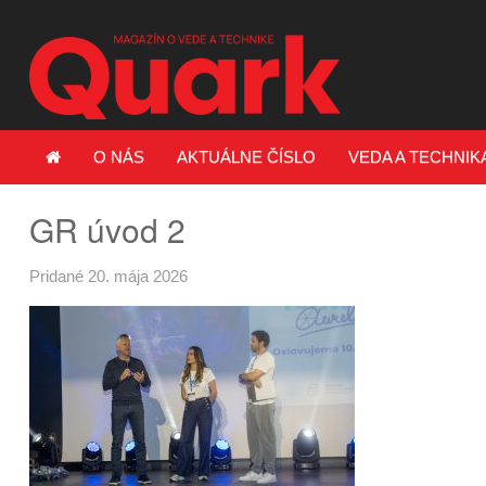
O NÁS
AKTUÁLNE ČÍSLO
VEDA A TECHNIK
GR úvod 2
Pridané 20. mája 2026