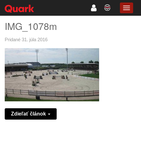
TOGG
NAVIG
IMG_1078m
Pridané 31. júla 2016
Zdieľať článok