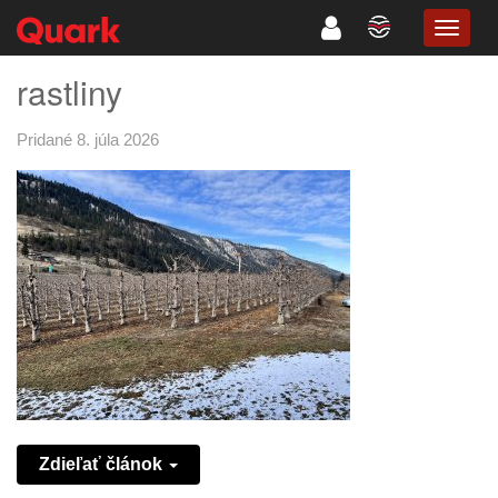
TOGG
NAVIG
rastliny
Pridané 8. júla 2026
Zdieľať článok