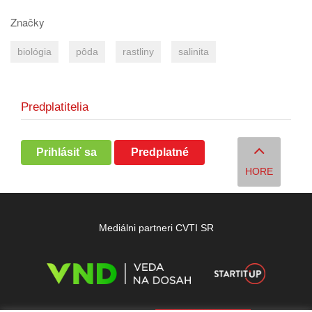
Značky
biológia
pôda
rastliny
salinita
Predplatitelia
Prihlásiť sa
Predplatné
HORE
Mediálni partneri CVTI SR