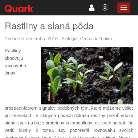
TOGG
NAVIG
Rastliny a slaná pôda
Pridané 6. decembra 2016
-
Biológia
,
Veda a technika
Rastliny
obnovujú
rovnováhu
iónov
prostredníctvom signálov podobných tým, ktoré môžeme vidieť
pri zvieratách. V slaných pôdach dokážu rastliny prežiť vďaka
signalizácii na báze proteínov kalmodulínov, citlivých na soľ. Tie
vedú bunky k tomu, aby pozmenili rovnováhu svojich
vnútorných iónov. Liqun Zhao z čínskej univerzity Hebei Normal