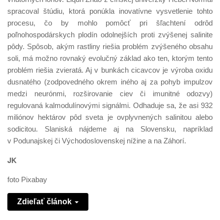
spracoval štúdiu, ktorá ponúkla inovatívne vysvetlenie tohto
procesu, čo by mohlo pomôcť pri šľachtení odrôd
poľnohospodárskych plodín odolnejších proti zvýšenej salinite
pôdy. Spôsob, akým rastliny riešia problém zvýšeného obsahu
soli, má možno rovnaký evolučný základ ako ten, ktorým tento
problém riešia zvieratá. Aj v bunkách cicavcov je výroba oxidu
dusnatého (zodpovedného okrem iného aj za pohyb impulzov
medzi neurónmi, rozširovanie ciev či imunitné odozvy)
regulovaná kalmodulínovými signálmi. Odhaduje sa, že asi 932
miliónov hektárov pôd sveta je ovplyvnených salinitou alebo
sodicitou. Slaniská nájdeme aj na Slovensku, napríklad
v Podunajskej či Východoslovenskej nížine a na Záhorí.
JK
foto Pixabay
Zdieľať článok